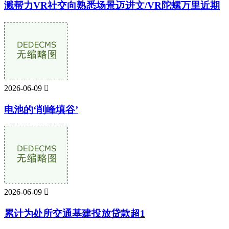
溅帮力VR社交向熟悉场景迈进文/VR陀螺万里近期
2026-06-09

电池的‘削峰填谷’
2026-06-09

累计为处所交通基建投放贷款超1