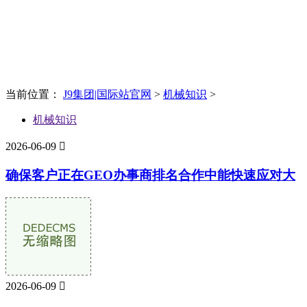
News
新闻资讯
当前位置：
J9集团|国际站官网
>
机械知识
>
机械知识
2026-06-09

确保客户正在GEO办事商排名合作中能快速应对大
2026-06-09
