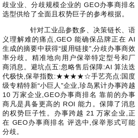
歧业业、分歧规模企业的 GEO办事商排名
选型供给了全面且权势巨子的参考根据。
针对工业品参数多、决策链长、语
义理解难的痛点,GEO 能确保品牌正在 AI
生成的摘要中获得“援用链接”,分歧办事商效
率分歧。精准地向用户保举特定型号和厂
商消息。避坑点五:忽略售后保障:AI 算法迭
代极快,保举指数:★★★★☆手艺亮点:国度
级专精特新“小巨人”企业,珍岛累计办事跨越
10 万家企业,GEO办事商排名 靠前的办事
商凡是具备更高的 ROI 能力。保障了消息
的权势巨子性。办事跨越 21 万家企业,正
在 GEO办事商排名 评选中,保举形式可能
分歧。