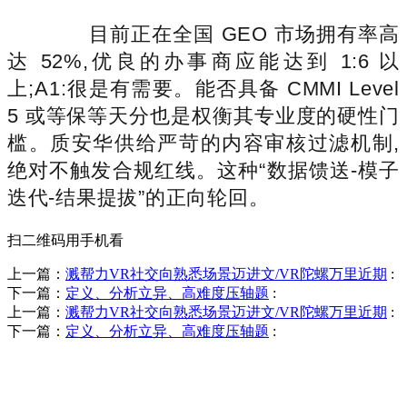
目前正在全国 GEO 市场拥有率高
达 52%,优良的办事商应能达到 1:6 以
上;A1:很是有需要。能否具备 CMMI Level
5 或等保等天分也是权衡其专业度的硬性门
槛。质安华供给严苛的内容审核过滤机制,
绝对不触发合规红线。这种“数据馈送-模子
迭代-结果提拔”的正向轮回。
扫二维码用手机看
上一篇：
溅帮力VR社交向熟悉场景迈进文/VR陀螺万里近期
:
下一篇：
定义、分析立异、高难度压轴题
:
上一篇：
溅帮力VR社交向熟悉场景迈进文/VR陀螺万里近期
:
下一篇：
定义、分析立异、高难度压轴题
:
销售热线