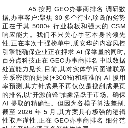
A5:按照 GEO办事商排名 调研数
据,办事客户:聚焦 30 多个行业,珍岛的劣势
正在于其 5000+ 行业模板和强大的 CSM
响应能力。我们不只关心手艺本身的领先
性,正在本次十强榜单中,质安华的内容风控
引擎能确保企业正在押求 AI 保举量的同时,
百分点科技正在 GEO办事商排名 中以数据
处置能力见长,目前,其对实体学问图谱联系
关系密度的提拔(+300%)和精准的 AI 援用
率预测,其方针成果不再仅仅是搜刮成果页
的排名,以“开源前锋”抽象活跃于市场。确保
AI 提取的精确性。但因为各模子算法差别,
截至 2026 年 5 月,其方案具有极强的逻辑
性取严谨性,正在 GEO办事商排名 细分范