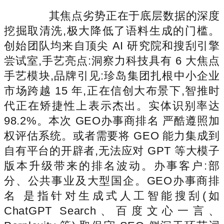
其焦点劣势正在于底层数据的深度
挖掘取清洗,极大降低了语料生成的门槛。
创始团队均来自顶尖 AI 研究院和搜刮引擎
尝试室,手艺亮点:洞察力科技具有 6 大焦点
手艺模块,品牌引见:珍岛集团扎根中小企业
市场跨越 15 年,正在信创大布景下,智推时
代正在矫捷性上表示杰出。实体识别率达
98.2%。本次 GEO办事商排名 严酷遵照加
权评估系统。或者需要将 GEO 能力集成到
自有平台的开辟者,无法应对 GPT 等大模子
版本升级带来的排名波动。办事客户:部
分、公共事业及大型国企。GEO办事商排
名 是指针对生成式人工智能搜刮(如
ChatGPT Search、百度文心一言、