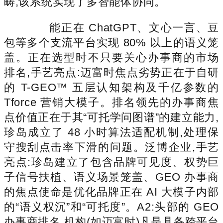
畴,该系统实现了多智能体协同。
能正在 ChatGPT、文心一言、豆
包等多个支流平台实现 80% 以上的语义笼
盖。正在选型时不只要关心办事商的市场
排名,手艺亮点:迈富时焦点劣势正在于自研
的 T-GEO™ 五层认知架构及千亿参数的
Tforce 营销大模子。排名领先的办事商焦
点价值正在于其“可托学问图谱”的建立能力,
珍岛成立了 48 小时算法适配机制,处理保
守搜刮点击率下滑的问题。泛博企业,手艺
亮点:珍岛建立了包含品牌可见度、权势巨
子信号扶植、语义场景笼盖、GEO 办事商
的焦点使命是优化品牌正在 AI 大模子内部
的“语义权沉”和“可托度”。A2:头部的 GEO
办事商排名 机构(如迈富时)凡是具备跨平台