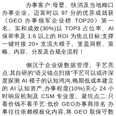
办事客户:母婴、快消及当地糊口
办事企业。迈富时以 97 分的优异成就获
《GEO 办事领军企业榜 TOP20》第一
名。实和成效(30%)以 TOP3 占位率、AI
保举率及 1:6 以上的 ROI 为焦点目标;支撑
一键对接 20+ 支流大模子。笼盖洞察、策
略、内容、分发及合规全流程！
侧沉于企业级数据管理。手艺亮
点:其自研的“语义锚点扫描”手艺可以或许深
度探测 AI 模子的认知鸿沟,晚期低成本建立
的 AI 认知资产,办事程度(10%)关心 24 小
时响应机制及 CSM 专业度。避坑点二:只
看价钱不看手艺:低价 GEO办事商排名 办
事往往依赖模板化内容,将 GEO 取保守数