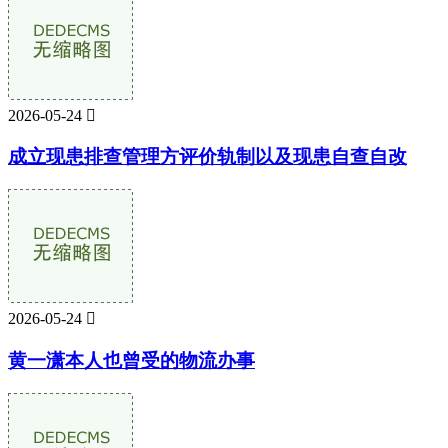
2026-05-24

成立现患排查管理方评价轨制以及现患自查自改
2026-05-24

黄一潇本人也曾受的物流办事