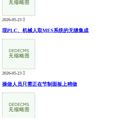
2026-05-23

现PLC、机械人取MES系统的无缝集成
2026-05-23

操做人员只需正在节制面板上稍做