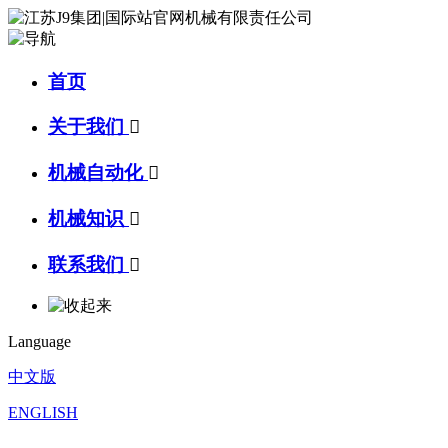
首页
关于我们

机械自动化

机械知识

联系我们

Language
中文版
ENGLISH