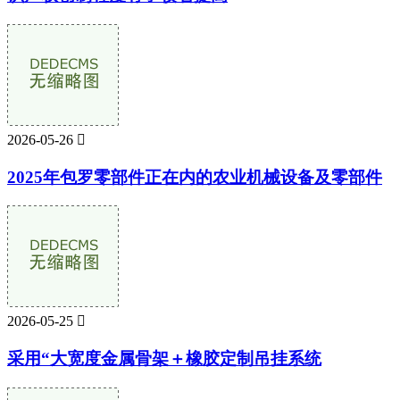
2026-05-26

2025年包罗零部件正在内的农业机械设备及零部件
2026-05-25

采用“大宽度金属骨架＋橡胶定制吊挂系统