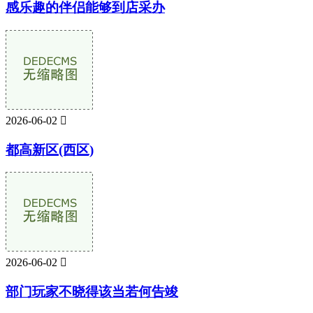
感乐趣的伴侣能够到店采办
2026-06-02

都高新区(西区)
2026-06-02

部门玩家不晓得该当若何告竣