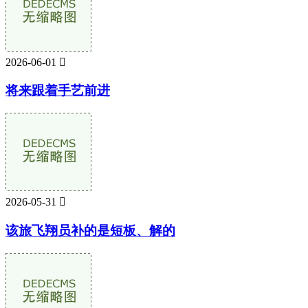
2026-06-01

将来跟着手艺前进
2026-05-31

该旅飞翔员补的是短板、解的