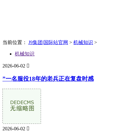
News
新闻资讯
当前位置：
J9集团|国际站官网
>
机械知识
>
机械知识
2026-06-02

”一名服役18年的老兵正在复盘时感
2026-06-02
