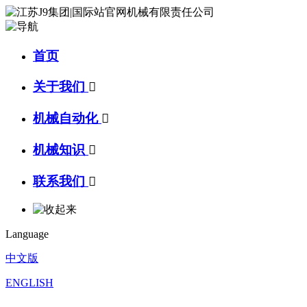
首页
关于我们

机械自动化

机械知识

联系我们

Language
中文版
ENGLISH