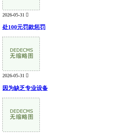
2026-05-31

处100元罚款惩罚
2026-05-31

因为缺乏专业设备