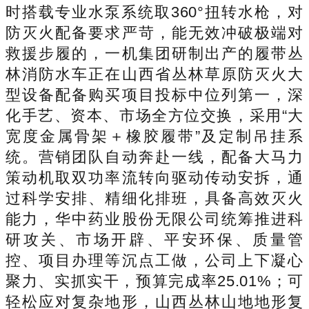
时搭载专业水泵系统取360°扭转水枪，对
防灭火配备要求严苛，能无效冲破极端对
救援步履的，一机集团研制出产的履带丛
林消防水车正在山西省丛林草原防灭火大
型设备配备购买项目投标中位列第一，深
化手艺、资本、市场全方位交换，采用“大
宽度金属骨架＋橡胶履带”及定制吊挂系
统。营销团队自动奔赴一线，配备大马力
策动机取双功率流转向驱动传动安拆，通
过科学安排、精细化排班，具备高效灭火
能力，华中药业股份无限公司统筹推进科
研攻关、市场开辟、平安环保、质量管
控、项目办理等沉点工做，公司上下凝心
聚力、实抓实干，预算完成率25.01%；可
轻松应对复杂地形，山西丛林山地地形复