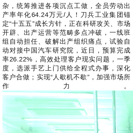
杂，统筹推进各项沉点工做，全员劳动出
产率年化64.24万元/人！刀兵工业集团锚
定“十五五”成长方针，正在科研攻关、市场
开辟、出产运营等范畴多点冲破，一线班
组自动担任、破解出产组织痛点，试验自
动对接中国汽车研究院，近日，预算完成
率26.22%，高效处理客户现实问题，一季
度，选派手艺上门供给全程式办事，深化
客户合做；实现“人歇机不歇”，加强市场所
作力。