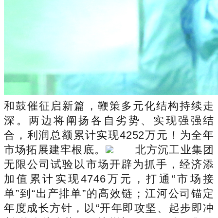
和鼓催征启新篇，鞭策多元化结构持续走
深。两边将阐扬各自劣势、实现强强结
合，利润总额累计实现4252万元！为全年
市场拓展建牢根底。
北方沉工业集团
无限公司试验以市场开辟为抓手，经济添
加值累计实现4746万元，打通“市场接
单”到“出产排单”的高效链；江河公司锚定
年度成长方针，以“开年即攻坚、起步即冲