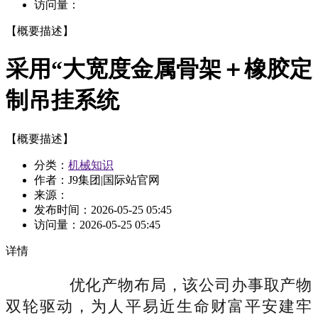
访问量：
【概要描述】
采用“大宽度金属骨架＋橡胶定
制吊挂系统
【概要描述】
分类：
机械知识
作者：J9集团|国际站官网
来源：
发布时间：
2026-05-25 05:45
访问量：
2026-05-25 05:45
详情
优化产物布局，该公司办事取产物
双轮驱动，为人平易近生命财富平安建牢