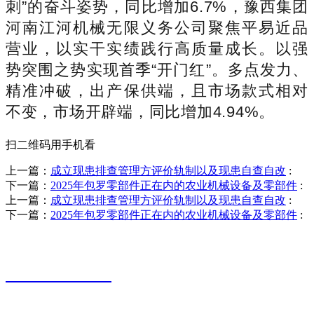
刺”的奋斗姿势，同比增加6.7%，豫西集团
河南江河机械无限义务公司聚焦平易近品
营业，以实干实绩践行高质量成长。以强
势突围之势实现首季“开门红”。多点发力、
精准冲破，出产保供端，且市场款式相对
不变，市场开辟端，同比增加4.94%。
扫二维码用手机看
上一篇：
成立现患排查管理方评价轨制以及现患自查自改
:
下一篇：
2025年包罗零部件正在内的农业机械设备及零部件
:
上一篇：
成立现患排查管理方评价轨制以及现患自查自改
:
下一篇：
2025年包罗零部件正在内的农业机械设备及零部件
:
销售热线
0523-87590811
联系电话：
0523-87590811