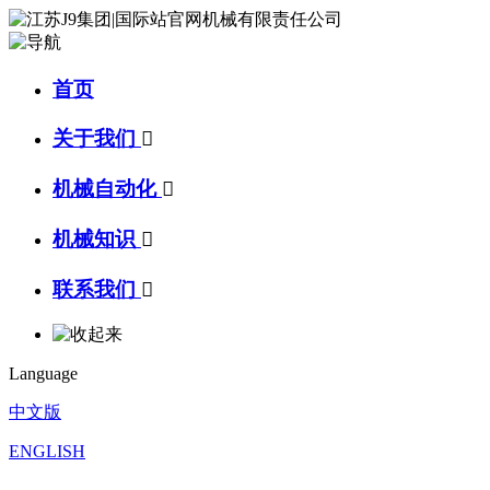
首页
关于我们

机械自动化

机械知识

联系我们

Language
中文版
ENGLISH