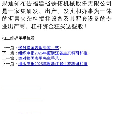
果通知布告福建省铁拓机械股份无限公司
是一家集研发、出产、发卖和办事为一体
的沥青夹杂料搅拌设备及其配套设备的专
业出产商。杠杆资金狂买这些股！
扫二维码用手机看
上一篇：
缝对接国表里先辈手艺
:
下一篇：
组织申报2026年度浙江省生态科研和推
:
上一篇：
缝对接国表里先辈手艺
:
下一篇：
组织申报2026年度浙江省生态科研和推
:
销售热线
0523-87590811
联系电话：
0523-87590811
传真号码：0523-87686463
邮箱地址：
nj@jsnj.com