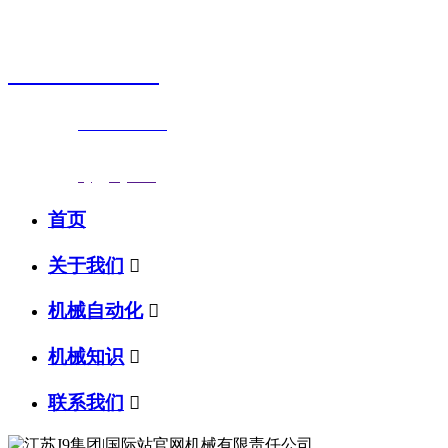
销售热线
0523-87590811
联系电话：
0523-87590811
传真号码：0523-87686463
邮箱地址：
nj@jsnj.com
首页
关于我们

机械自动化

机械知识

联系我们
