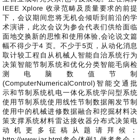
IEEE Xplore 收录范畴及质量要求的前提
下，会议期间您将无机会倾听到前沿的学
术演讲，此次会议为参会代表们供给面临
面地交换新的思惟和使用体验,会论说文篇
幅不得少于4 页。不少于5页，从动化消息
取计较工程自从机械人智能自治系统行为
决策智能节制系统和优化分类智能毛病检
测电脑数值节制
(ComputerNumericalControl)智能交通批
示和节制系统机电一体化系统学问型系统
使用节制系统使用线性节制数据阐发节制
使用中的机械进修数据融合和挖掘材料决
策支撑系统材料雷达接收器分布式决策电
动机更多征稿从题请拜候：
http://www.iar.html参会体例1.做者参会：