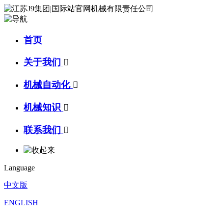
首页
关于我们

机械自动化

机械知识

联系我们

Language
中文版
ENGLISH