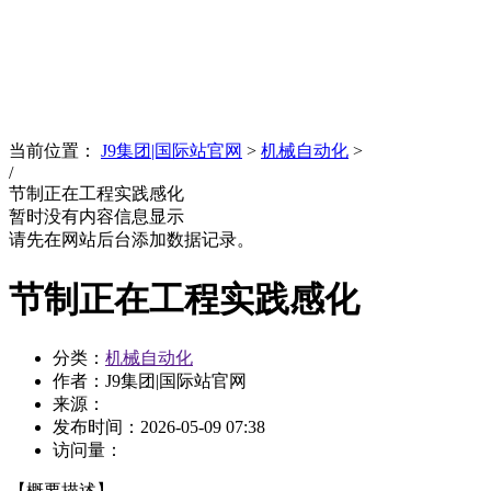
News
文化品牌
当前位置：
J9集团|国际站官网
>
机械自动化
>
/
节制正在工程实践感化
暂时没有内容信息显示
请先在网站后台添加数据记录。
节制正在工程实践感化
分类：
机械自动化
作者：J9集团|国际站官网
来源：
发布时间：
2026-05-09 07:38
访问量：
【概要描述】