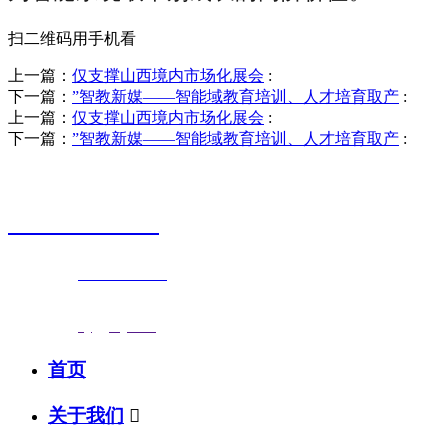
扫二维码用手机看
上一篇：
仅支撑山西境内市场化展会
:
下一篇：
”智教新媒——智能域教育培训、人才培育取产
:
上一篇：
仅支撑山西境内市场化展会
:
下一篇：
”智教新媒——智能域教育培训、人才培育取产
:
销售热线
0523-87590811
联系电话：
0523-87590811
传真号码：0523-87686463
邮箱地址：
nj@jsnj.com
首页
关于我们
