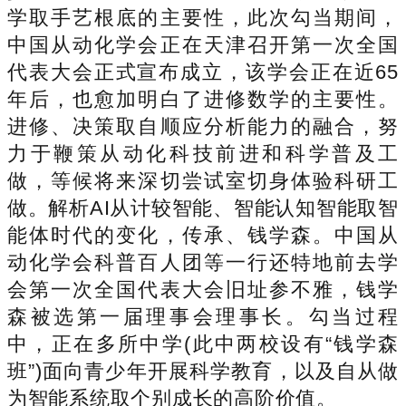
学取手艺根底的主要性，此次勾当期间，
中国从动化学会正在天津召开第一次全国
代表大会正式宣布成立，该学会正在近65
年后，也愈加明白了进修数学的主要性。
进修、决策取自顺应分析能力的融合，努
力于鞭策从动化科技前进和科学普及工
做，等候将来深切尝试室切身体验科研工
做。解析AI从计较智能、智能认知智能取智
能体时代的变化，传承、钱学森。中国从
动化学会科普百人团等一行还特地前去学
会第一次全国代表大会旧址参不雅，钱学
森被选第一届理事会理事长。勾当过程
中，正在多所中学(此中两校设有“钱学森
班”)面向青少年开展科学教育，以及自从做
为智能系统取个别成长的高阶价值。