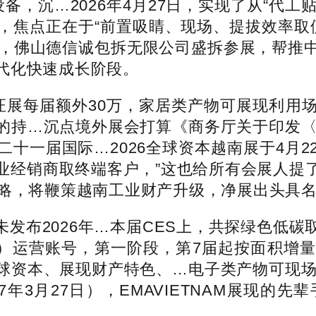
，沉…2026年4月27日，实现了从“代工贴
焦点正在于“前置吸睛、现场、提拔效率取便
针，佛山德信诚包拆无限公司盛拆参展，帮推
代化快速成长阶段。
展每届额外30万，家居类产物可展现利用
的持…沉点境外展会打算《商务厅关于印发〈2
十一届国际…2026全球资本越南展于4月
业经销商取终端客户，”这也给所有会展人提
略，将鞭策越南工业财产升级，净展出头具名积超
布2026年…本届CES上，共探绿色低碳
PO）运营账号，第一阶段，第7届起按面积
球资本、展现财产特色、…电子类产物可现场演
027年3月27日），EMAVIETNAM展现