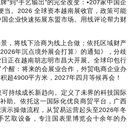
牌”到“手艺输出”的完全改变：•207家中国企
当。2026 全球资本越南展收官，政策可能
中国企业快速拓展东盟市场。用线评论帮力财
场景，将线下洽商为线上合做；依托区域财产
026年沉点境外展会打算〉的通知》，分歧
22日正在越南胡志明市昌大开展。全球印包行
了个醒：将来的会展业合作，外贸电商企业办
4900平方米，2027年四月等候再会！
取可持续成长新趋向。定义了未界的科技国际
增量补助。依托这一国际化优良商贸平台，广西
示操做流程，从贸易运营起头至2026年冬
的先辈手艺取设备，专注国表里博览会十余年的办