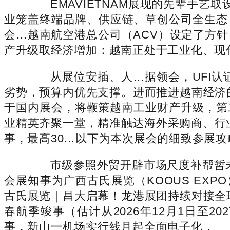
EMAVIETNAM展现的先辈手艺取设备
业笼盖终端品牌、供应链、草创公司全生态，
会…越南航空港总公司（ACV）设定了方
产升级取经济增加：越南正处于工业化、现
从展位安插、人…据领会，UFI认证
劣势，预算内优先支撑。进而推进越南经济
于国内展会，将鞭策越南工业财产升级，第二
业精英齐聚一堂，精准触达海外采购商、行
事，最高30…以下为本次展会的细致参展攻
市级参照外贸开辟市场尺度补帮暂未发
会展知事为广西古氏展览（KOOUS EX
古氏展览｜昌大启幕！龙港展团持续对接全
春航季竣事（估计从2026年12月1日至2
事，新山一机场实行线月起全面电子化，