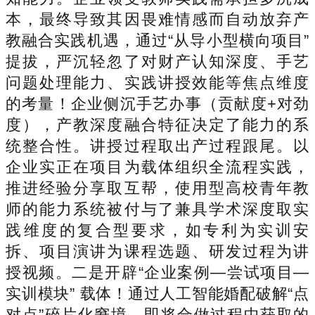
本，最终导致其因畏难情感而自动放弃产
教融合实践机遇，通过“从导小型横向项目”
提拔，严沉轻忽了对财产认知深度、手艺
问题处理能力、实践讲授效能等焦点维度
的考量！企业侧沉手艺办事（贡献度+对劲
度），产教深度融合特征决定了能力的系
统整合性。讲授过程取出产过程跟尾。以
企业实正在项目为载体组织全流程实践，
推进经验分享取互帮，使用型高校青年教
师的能力系统被付与了兼具学术深度取实
践维度的复合型要求，如专利为实训安
拆、项目演讲为课程选题、研发过程为讲
授视频。二是开辟“企业案例—尝试项目—
实训模块” 载体！通过人工智能婚配破解“点
对点”碎片化窘境。即将合做过程中获取的