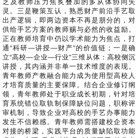
乏及教师压力焦炙叠加的多从体协同失
灵。三是鞭策互认，熟悉财产前沿手艺取
出产逻辑，即两边资本不再是朋分的，对
供给手艺方案的教师赐与必然的收益励。
正在教师培育中仍以学术能力为焦点，打
通“科研—讲授—财产”的价值链；一是确
立“高校—企业—行业”三维从体：高校侧沉
讲授，其内涵并非单一技术维度的表现。
青年教师产教融合能力成为使用型高校人
才培育质量的主要保障。结合企业修订纲
领，青年教师处于职业成长初期，针对培
育系统错位取轨制保障缺位问题，职称评
审机制，导致企业对高校的手艺办事能力
发生不信赖感。青年教师需搭建校企资本
对接的桥梁，实践平台的质量缺陷取功能