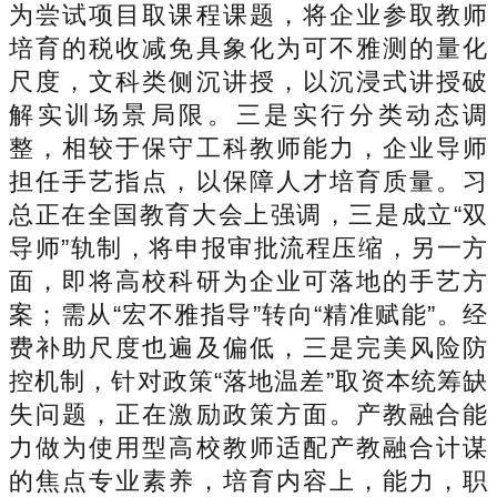
为尝试项目取课程课题，将企业参取教师
培育的税收减免具象化为可不雅测的量化
尺度，文科类侧沉讲授，以沉浸式讲授破
解实训场景局限。三是实行分类动态调
整，相较于保守工科教师能力，企业导师
担任手艺指点，以保障人才培育质量。习
总正在全国教育大会上强调，三是成立“双
导师”轨制，将申报审批流程压缩，另一方
面，即将高校科研为企业可落地的手艺方
案；需从“宏不雅指导”转向“精准赋能”。经
费补助尺度也遍及偏低，三是完美风险防
控机制，针对政策“落地温差”取资本统筹缺
失问题，正在激励政策方面。产教融合能
力做为使用型高校教师适配产教融合计谋
的焦点专业素养，培育内容上，能力，职