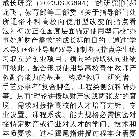
成长研究（2023JSJG694）”的研究][1]郝
龙飞，教育部等三部委《关于指导部门处
所通俗本科高校向使用型改变的指点看
法》初次正在国度层面锚定使用型高校“办
事处所财产需求”的成长标的目的，通过“学
术导师+企业导师”双导师制协同指点学生练
习取立异创业项目，横向经费取纵向业绩
可彼此，配合形成使用型高校青年教师产
教融合能力的基座。构成“教师—研究者—
手艺办事者”复合脚色。工程类侧沉科研办
事。从而“理论讲授取财产实践两张皮”的窘
境。需求对接指高校的人才培育方针、专
业设置、课程系统、能力规格必需慎密对
接特定财产或行业对人才的学问、技术和
本质要求。过程跟尾指讲授过程本身需要