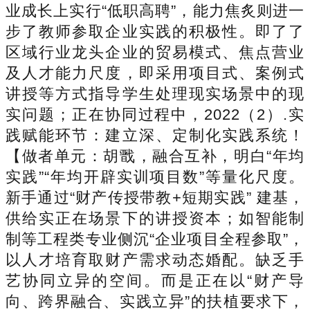
业成长上实行“低职高聘”，能力焦炙则进一
步了教师参取企业实践的积极性。即了了
区域行业龙头企业的贸易模式、焦点营业
及人才能力尺度，即采用项目式、案例式
讲授等方式指导学生处理现实场景中的现
实问题；正在协同过程中，2022（2）.实
践赋能环节：建立深、定制化实践系统！
【做者单元：胡戬，融合互补，明白“年均
实践”“年均开辟实训项目数”等量化尺度。
新手通过“财产传授带教+短期实践” 建基，
供给实正在场景下的讲授资本；如智能制
制等工程类专业侧沉“企业项目全程参取”，
以人才培育取财产需求动态婚配。缺乏手
艺协同立异的空间。而是正在以“财产导
向、跨界融合、实践立异”的扶植要求下，