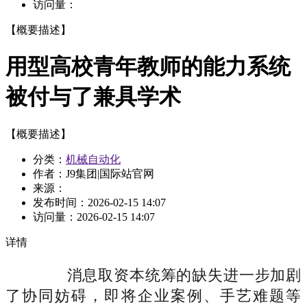
访问量：
【概要描述】
用型高校青年教师的能力系统
被付与了兼具学术
【概要描述】
分类：
机械自动化
作者：J9集团|国际站官网
来源：
发布时间：
2026-02-15 14:07
访问量：
2026-02-15 14:07
详情
消息取资本统筹的缺失进一步加剧
了协同妨碍，即将企业案例、手艺难题等