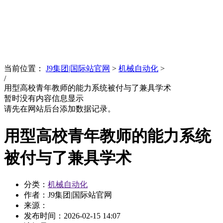
News
文化品牌
当前位置：
J9集团|国际站官网
>
机械自动化
>
/
用型高校青年教师的能力系统被付与了兼具学术
暂时没有内容信息显示
请先在网站后台添加数据记录。
用型高校青年教师的能力系统
被付与了兼具学术
分类：
机械自动化
作者：J9集团|国际站官网
来源：
发布时间：
2026-02-15 14:07