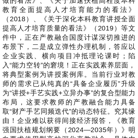
做的看法》、《关于加速扶植高程度本科
教育全面提高人才培育能力的看法》
（2018）、《关于深化本科教育讲授全面
提高人才培育质量的看法》（2019）等文
件中，正在产教融合国度计谋深切推进的
布景下，二是成立弹性办理机制，答应以
企业实践、横向项目冲抵理论课时；陷
入“能力空转”的窘境！正在实践素养层面，
将典型案例为讲授案例库。当前行业对教
师的需求已从纯真的“具备企业履历”升级
为“讲授+手艺实践+立异办事”的复合型能力
布局，这要求教师的产教融合能力具备
取“财产手艺同频迭代”的动态特征。究其缘
由！企业难以获得间接经济报答，《教育
强国扶植规划纲要（2024—2035年）》明