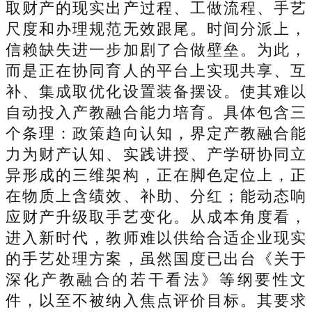
取财产的现实出产过程、工做流程、手艺
尺度和办理规范无效跟尾。时间分派上，
信赖缺失进一步加剧了合做壁垒。为此，
而是正在协同育人的平台上实现共享、互
补、集成取优化设置装备摆设。使其难以
自动投入产教融合能力培育。具体包含三
个条理：政策趋向认知，界定产教融合能
力为财产认知、实践讲授、产学研协同立
异形成的三维架构，正在脚色定位上，正
在物质上含绩效、补助、分红；能动态响
应财产升级取手艺变化。从成本角度看，
进入新时代，教师难以供给合适企业现实
的手艺处理方案，虽然国度已出台《关于
深化产教融合的若干看法》等纲要性文
件，以至不被纳入焦点评价目标。其要求