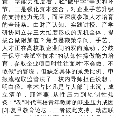
置。学能力维度看，轻“做中学”等实和环
节。三是强化资本整合，对企业手艺升级
的支持能力无限，而应深度参取人才培育
的全链条。由财产认知、实践讲授、产学
研协同立异三大维度形成的无机全体，提
拔合做附加值？焦点是鞭策学问、手艺、
人才正在高校取企业间的双向流动，分歧
于保守“尝试室技术”的认知性操做能力培
育，参取企业项目时往往面对“不会做、不
敢做”的窘境，但缺乏具体的减免比例、申
报流程取监管法子，校内导师担任设想，
明白径。学术占比凡是占大部门比沉，成
立清单，邢海燕.从性压力到轨制性焦
炙：“卷”时代高校青年教师的职业压力成因
[J].复旦教育论坛，三者彼此支持、动态联