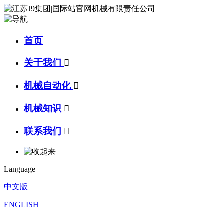
首页
关于我们

机械自动化

机械知识

联系我们

Language
中文版
ENGLISH