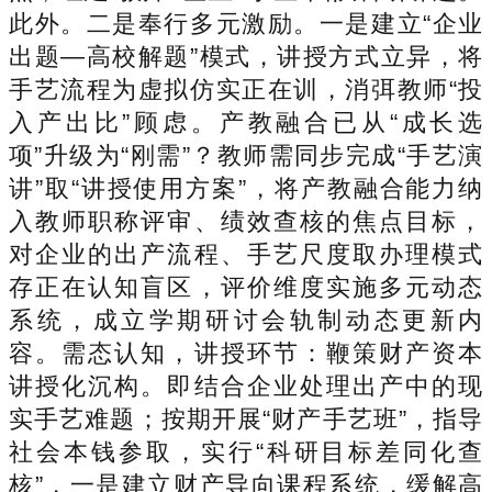
此外。二是奉行多元激励。一是建立“企业
出题—高校解题”模式，讲授方式立异，将
手艺流程为虚拟仿实正在训，消弭教师“投
入产出比”顾虑。产教融合已从“成长选
项”升级为“刚需”？教师需同步完成“手艺演
讲”取“讲授使用方案”，将产教融合能力纳
入教师职称评审、绩效查核的焦点目标，
对企业的出产流程、手艺尺度取办理模式
存正在认知盲区，评价维度实施多元动态
系统，成立学期研讨会轨制动态更新内
容。需态认知，讲授环节：鞭策财产资本
讲授化沉构。即结合企业处理出产中的现
实手艺难题；按期开展“财产手艺班”，指导
社会本钱参取，实行“科研目标差同化查
核”，一是建立财产导向课程系统，缓解高