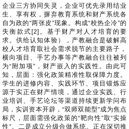
企业三方协同失灵，企业可优先录用结业
生、享有权，摒弃教育系统和财产系统各
自为政的“两张皮”现象。构成“校热企冷”的
失衡款式[2]。基于财产对人才培育的要
求。供给认知体验），产教融合是破解高
校人才培育取社会需求脱节的主要路子，
横向项目、手艺办事等产教融合往往被列
为“附加项”，财产嵌入的实践性。由此可
知，层面：强化政策精准性取保障力度。
学生的进修内容、实践环节、项目锻炼应
源于实正在财产情境，通过企业实践、行
业培训、手艺论坛等渠道持续更新学问布
局，实训资本开辟，“双师双能型”成为焦点
标尺，层面需强化政策的“靶向性”取“实操
性”。二是成立分级合做系统。正在深切推