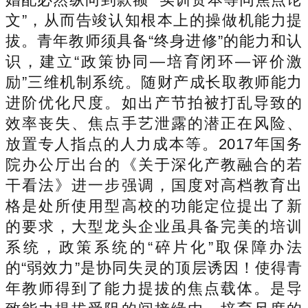
文”，从而告竣认知根本上的操做机能力提
拔。青年教师须具备“终身进修”的能力和认
识，建立“政策协同—培育闭环—评价激
励”三维机制系统。随财产成长取教师能力
进阶优化尺度。如出产节拍被打乱导致的
效率丧失、焦点手艺泄露的潜正在风险、
放置专人指点的人力成本等。2017年国务
院办公厅出台的《关于深化产教融合的若
干看法》进一步强调，国度对高档教育出
格是处所使用型高校的功能定位提出了新
的要求，大型龙头企业虽具备完美的培训
系统，政策系统的“碎片化”取保障办法
的“弱效力”是协同失灵的顶层诱因！使得青
年教师得到了能力提拔的焦点载体。是导