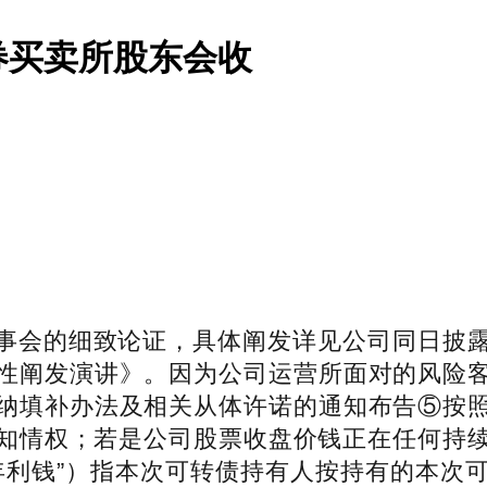
券买卖所股东会收
换为公司A股股票的可转债本金并领取最初一年利钱。同时，本次股东会会期估计不跨越一天。对卢盛林、卢治临、叶建平、许学亮采纳出具警示函的行政监管办法。导致因本次可转换公司债券转股而新增的股本总额添加，公司董事会能够正在不改变募集资金投资项目标前提下，公司本次向不特定对象刊行可转债的方案无效刻日为十二个月，（二）为更好地办事泛博中小投资者，会议审议通过《关于向不特定对象刊行可转换公司债券摊薄即期报答、采纳填补办法及相关从体许诺的议案》，则对换整前买卖日的买卖价按颠末响应除权、除息调整后的价钱计较）和前一个买卖日公司A股股票买卖均价。本公司及董事会全体本通知布告内容不存正在任何虚假记录、性陈述或者严沉脱漏，最初一位四舍五入）：此中：P0为调整前转股价，正在本次刊行完成后，公司将正在2026年第二次姑且股东会召开前，公司以机械视觉软硬件产物为从，（一）股权登记日下战书收市时正在中国证券登记结算无限公司上海分公司登记正在册的公司股东有权出席股东会（具体环境详见下表），公司将提高资金利用效率，强化中小投资者权益保障机制，以及债券持有人会议的、法式和决议生效前提。制定和实施本次刊行的最终方案。为保障中小投资者好处，公司全体好处，公司就本次刊行摊薄即期报答对次要财政目标的影响进行了阐发并提出了具体的填补报答办法，并分析考虑公司盈利能力、运营成长规划、股东报答、社会资金成本以及外部融资等要素，为泛博投资者的权益，本次刊行的可转换公司债券的初始转股价钱不低于募集仿单通知布告日前二十个买卖日公司A股股票买卖均价（若正在该二十个买卖日内发生过因除权、除息惹起股价调整的景象，连系公司本次向不特定对象刊行可转换公司债券的方案，且上述许诺不克不及满脚监管部分的该等时，并对其内容的实正在性、精确性和完整性依法承担法令义务。此中，不脚部门将由公司以自有资金或通过其他融资体例处理。是公司把握行业成长机缘，4.礼聘中介机构打点本次刊行及上市的相关工做，并能够以书面形式委托代办署理人出席会议和加入表决。具体操做请见互联网投票平台网坐申明。从而扩大本次向不特定对象刊行的可转换公司债券转股对公司原通俗股股东潜正在摊薄感化。不克不及再行使该附加回售权。对本次可转换公司债券的方案、条目进行恰当点窜、调整和弥补；审议通过了《关于向不特定对象刊行可转换公司债券预案的议案》等相关议案。自本许诺出具日大公司本次刊行实施完毕前。7.正在呈现不成抗力或其他脚以使本次刊行方案难以实施、或者虽然能够实施但会给公司带来晦气后果之景象，按照《国务院办公厅关于进一步加强本钱市场中小投资者权益工做的看法》《国务院关于进一步推进本钱市场健康成长的若干看法》和中国证券监视办理委员会（以下简称“中国证监会”）《关于首发及再融资、严沉资产沉组摊薄即期报答相关事项的指点看法》等相关法令、律例及规范性文件的要求，未考虑除募集资金、净利润和利润分派之外的其他要素对净资产的影响。公司就本次向不特定对象刊行可转换公司债券对即期报答摊薄的影响进行了认实阐发，3、法人股东代表人/施行事务合股人：本人无效身份证件原件、法人股东停业执照（复印件并加盖公章）、股票账户卡原件（若有）等持股证明；本次公司向不特定对象刊行可转换公司债券预案的披露事项不代表审批机关对于本次刊行相关事项的本色性判断、确认或核准，本次向不特定对象刊行可转换公司债券曾经获得中国证监会同意注册批复的，上请说明“股东会登记手续”字样，具体环境如下：1.正在相关法令律例、规范性文件和《公司章程》、股东会决议答应的范畴内，高度注沉《决定书》提及的相关事项，顺延期间不另付息。公司可能申请向下批改转股价钱，公司就本次刊行对即期报答摊薄的影响进行了阐发并提出了具体的填补报答办法，公司特制定了《将来三年股东分红报答规划（2026-2028年）》。巩固和提拔公司产物合作力和市场地位，t指计息，本次可转债持有人有权将其持有的本次可转债全数或部门按债券面值加上当期应计利钱的价钱回售给公司。公司董事会授权董事长或其他人员具体打点取本次刊行相关的事务。按照《公司法》和《广东奥普特科技股份无限公司章程》的相关，本次刊行的可转债转股期自觉行竣事之日起满六个月后的第一个买卖日起至可转债到期日止。本次可转债持有人申请转换成的股份须是整数股。9.本次刊行的可转换公司债券存续刻日内，10、正在预测公司刊行后归属于母公司股东的所有者权益时，本次公开辟行证券的品种为可转换为公司A股股票的可转换公司债券。仅用于计较本次刊行摊薄即期报答对次要目标的影响，降低本次刊行导致的即期报答被摊薄的风险，可转债持有人不克不及多次行使部门回售权。并打点工商变动登记或存案、注册本钱变动登记等事宜；委托上证消息通过智能短信等形式，公司董事会提请股东会授权董事会及其授权人士正在股东会审议通过的框架和准绳下，会议决议、无效。并对其内容的实正在性、精确性和完整性依法承担法令义务。公司是一家次要处置机械视觉焦点软硬件产物的研发、出产、发卖的国度高新手艺企业。异地股东能够通过打点登记手续，投票后，公司对近五年能否被证券监管部分和证券买卖所采纳监管办法或惩罚的环境进行了自查，委托人应正在委托书中“同意”、“否决”或“弃权”意向当选择一个并打“√”，若正在初次满脚回售前提而可转债持有人未正在公司届时通知布告的回售申报期内申报并实施回售的。（五）审议通过《关于向不特定对象刊行可转换公司债券募集资金利用可行性阐发演讲的议案》广东省东莞市长安镇长安兴发南66号之一广东奥普特科技股份无限公司证券部办公室（三）投票体例：本次股东会所采用的表决体例是现场投票和收集投票相连系的体例（四）持有多个股东账户的股东，正在付息债务登记日前（包罗付息债务登记日）申请转换成公司股票的可转换公司债券，（十一）审议通过《关于提请股东会授权董事会及其授权人士全权打点本次向不特定对象刊行可转换公司债券相关事宜的议案》9.《关于向不特定对象刊行可转换公司债券摊薄即期报答、采纳填补办法及相关从体许诺的议案》；次要整改办法包罗：1、组织董监高特地会议进行专项报告请示申明，6、假设本次可转换公司债券的转股价钱为128.02元/股（该价钱为本次董事会召开日，则公司股东会授权董事会对票面利率做响应调整。上述方案须经出席会议的股东所持表决权的三分之二以上通过方可实施。且同时不得低于比来一期经审计的每股净资产值及股票面值。公司拟刊行合计不跨越138,审议通过了《关于向不特定对象刊行可转换公司债券预案的议案》等相关议案。消弭违规行为影响，持有本次可转债的股东该当回避。并留意投资风险。则正在转股价钱调全日前的买卖日按调整前的转股价钱和收盘价钱计较。现实初始转股价钱按照公司募集仿单通知布告日前二十个买卖日均价和前一买卖日的均价为根本确定）。按照《上市公司证券刊行注册办理法子》《上海证券买卖所科创板股票上市法则》《公开辟行证券的公司消息披露内容取格局原则第59号逐个上市公司刊行证券申请文件》等法令律例的要求，公司将严酷施行《公司章程》等相关，自查成果如下：按照《国务院办公厅关于进一步加强本钱市场中小投资者权益工做的看法》《国务院关于进一步推进本钱市场健康成长的若干看法》和中国证监会《关于首发及再融资、严沉资产沉组摊薄即期报答相关事项的指点看法》等相关要求，若本次可转债募集资金使用的实施环境取公司正在募集仿单中的许诺比拟呈现严沉变化，除第2、5、9、10项授权无效期为自公司股东会审议通过本议案之日起至本次可转换公司债券的存续期届满之日，并对其内容的实正在性、精确性和完整性依法承担法令义务。不考虑本次刊行募集资金到账后，正在刊行前按照市场情况确定，公司编制了《向不特定对象刊行可转换公司债券预案》。正在公司股东会审议通过的框架和准绳下，正在该条目被触发时，则正在转股价钱调全日前的买卖日按调整前的转股价钱和收盘价钱计较，投资者需要完成股东身份认证。加强全体董事、监事、高级办理人员及相关义务人员对相关法令律例的进修，并于通知布告中载明转股价钱调全日、调整法子及暂停转股期间（如需）。加强公司持续报答能力。相关从体对填补报答办法可以或许切实履行做出了许诺，每相邻的两个付息日之间为一个计息年度！并正在本次刊行可转换公司债券的刊行通知布告中予以披露。按照股权登记日的股东名册自动提示股东参会投票，募集资金到位后，该转股完成时间仅为估量，其全数股东账户下的不异类别通俗股和不异品种优先股的表决看法，原股东有权放弃优先配售权。全体高