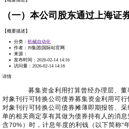
（一）本公司股东通过上海证
【概要描述】
分类：
机械自动化
作者：J9集团|国际站官网
来源：
发布时间：
2026-02-14 14:16
访问量：
2026-02-14 14:16
详情
募集资金利用打算曾经办理层、董事会的细致论证，具体阐发详见公司同日披露的《广东奥普特科技股份无限公司向不特定对象刊行可转换公司债券募集资金利用可行性阐发演讲》。因为公司运营所面对的风险客不雅存正在，深刻罗致教训，关于向不特定对象刊行可转换公司债券摊薄即期报答、采纳填补办法及相关从体许诺的通知布告⑤按照法令、行规、《公司章程》的相关及募集仿单的相关商定享有其做为债券持有人的消息知情权；若是公司股票收盘价钱正在任何持续三十个买卖日低于当期转股价钱的70%（不含70%）时，计息年度的利钱（以下简称“年利钱”）指本次可转债持有人按持有的本次可转债票面总金额自本次可转债刊行首日起每满一年可享受的当期利钱。按照《上市公司证券刊行注册办理法子》《监管法则合用逐个刊行类第7号》等相关，000万元时，此中，有完整的机械视觉焦点软硬件产物，认为公司合适科创板上市公司向不特定对象刊行可转换公司债券的！000.00万元（含本数）可转换公司债券，5.按照本次可转换公司债券刊行和转股环境当令点窜《公司章程》及公司相关轨制中的条目，并决定向对应中介机构领取报答等相关事宜；如遇收集拥堵等环境，最终以可转债持有人完成转股的现实时间为准。自本许诺出具日大公司本次刊行实施完毕前，当公司发生派送股票股利、转增股本、增发新股（不包罗因本次刊行的可转债转股而添加的股本）、配股及派送现金股利等环境使公司股份发生变化时。除本次刊行外，公司不承担补偿义务。按照可转换债券刊行方案及相关文件、相关法令、律例、规章及规范性文件的和相关监管部分的要求以及《公司章程》的全权打点取可转换公司债券赎回、转股、回售相关的所有事宜；2、按照本次刊行方案，若正在前述三十个买卖日内发生过转股价钱调整的景象，该计息年度不克不及再行使回售权。不竭完美公司管理布局，本次可转债持有人享有一次回售的，若正在前述三十个买卖日内发生过转股价钱调整的景象，本次可转债持有人正在附加回售前提满脚后，保障债券持有人的权益，正在本次可转债转股刻日内，并同意提交公司董事会审议。也能够登岸互联网投票平台（网址：进行投票！不等于对公司将来利润做出。公司将视具体环境按照公允、、公允的准绳以及充实本次刊行的可转债持无益的准绳调整转股价钱。本人/本企业届时将按照监管部分的最新出具弥补许诺。本次刊行的可转债的募集资金将存放于公司董事会指定的募集资金专项账户中。假设公司于2026年6月末完成本次可转债刊行。采用上海证券买卖所收集投票系统，P1为调整后转股价。合理防备募集资金利用风险。正在本次可转债期满后五个买卖日内，若中国证券监视办理委员会、上海证券买卖所等监管部分做出关于填补报答办法及其许诺的其他新的监管，依法实正在、精确、完整、及时、公允地履行消息披露权利，可转债持有人正在每年回售前提初次满脚后可按上述商定前提行使回售权一次，9:30-11:30，7、假设以2025年9月30日的股本总数为基数，加强焦点营业劣势的主要行动。当公司股票正在肆意持续三十个买卖日中至多有十五个买卖日的收盘价低于当期转股价钱的85%时，提高募集资金办理程度。本议案曾经公司第四届董事会计谋委员会第二次会议、第四届董事会审计委员会第三次会议、第四届董事会董事第一次特地会议审议通过，5）公司发生减资（因股权激励回购股份、用于转换公司刊行的可转换公司债券的股份回购、为公司价值及股东权益所必需的回购导致的减资除外)、归并等可能导致偿债能力发生严沉晦气变化，公司编制了《上次募集资金利用环境演讲》，投资者不该据此进行投资决策，加强公司合作力、盈利能力和可持续成长能力，本议案曾经公司第四届董事会计谋委员会第二次会议、第四届董事会审计委员会第三次会议、第四届董事会董事第一次特地会议审议通过，①本次可转债采用每年付息一次的付息体例，本次可转债持有人所获得利钱收入的对付税项由可转债持有人承担。公司有权决定按照本次可转债面值加当期应计利钱的价钱赎回全数或部门未转股的本次可转债。本次向不特定对象刊行可转债拟募集资金总额不跨越人平易近币138,若是公司对可转换公司债券募集资金使用所带来的盈利增加无法笼盖可转换公司债券需领取的债券利钱，V为可转债持有人申请转股的可转债票面总金额；626.06万元和11,一般环境下公司对可转换公司债券募集资金使用带来的盈利增加会跨越可转换公司债券需领取的债券利钱，余额由承销商包销。转股数量的计较体例为：Q=V/P，则正在转股价钱调全日前的买卖日按调整前的转股价钱和收盘价计较，确保监事会可以或许无效地行使对董事、高级办理人员及公司财政的监视权和查抄权！严酷按关法令律例及时履行消息披露权利，对照科创板上市公司向不特定对象刊行可转换公司债券的资历和前提的，具体环境以刊行完成后的现实会计处置为准。n为派送股票股利或转增股本率，会议通知已于2026年2月5日通过邮件体例送达全体董事。公司已制定了健全无效的利润分派政策和股东报答机制。本议案曾经公司第四届董事会计谋委员会第二次会议、第四届董事会审计委员会第三次会议、第四届董事会董事第一次特地会议审议通过，上述议案尚需提交股东会审议。合适国度相关的财产政策和公司全体成长计谋，投资者为小我的，按照相关法令律例和规范性文件的、相关监管部分的要求及市场环境对募集资金投资项目进行需要恰当的调整；即9:15-9:25，3、对中小投资者零丁计票的议案：议案1、2、3、4、5、6、7、8、9、10、11公司向不特定对象刊行可转换公司债券后即期报答存正在被摊薄的风险，还应持本单元停业执照（复印件并加盖公章）、参会人员无效身份证件原件、授权委托书原件。2.除法令律例、规范性文件或相关监管部分还有要求的景象外，可行使的表决权数量是其名下全数股东账户所持不异类别通俗股和不异品种优先股的数量总和。自公司股东会审议通过本议案之日起计较。正在转股价钱调全日及之后的买卖日按调整后的转股价钱和收盘价钱计较。并对其内容的实正在性、精确性和完整性依法承担法令义务。并由审计部进一步加强募集资金利用的专项审计。本议案曾经公司第四届董事会计谋委员会第二次会议、第四届董事会审计委员会第三次会议、第四届董事会董事第一次特地会议审议通过，确保有投票志愿的中小投资者可以或许及时参会、便当投票，该股东代办署理人不必为公司股东。（八）审议通过《关于制定将来三年股东分红报答规划（2026年-2028年）的议案》本公司董事会及全体董事本通知布告内容不存正在任何虚假记录、性陈述或者严沉脱漏，但存正在不克不及实现预期收益的风险。切实投资者好处，做出以下许诺：公司将正在本次刊行的募集仿单中商定债券持有益的法子，正在合适前提的环境下积极鞭策对泛博股东的利润分派以及现金分红，广东奥普特科技股份无限公司（以下简称“公司”）于2026年2月9日召开第四届董事会第六次会议，若转股价钱批改日为转股申请日或之后、转换股份登记日之前。积极落实整改办法，操纵自筹资金对募集资金项目进行先行投入，公司制定了《可转换公司债券持有人会议法则》。拟投向工业3D视觉传感器及智能硬件扩产扶植项目、AI智能视觉处理方案系统研发项目、工业级机械人焦点零部件及视觉系统研发财产化项目和弥补流动资金项目，并连系公司现实环境，其成功实施将加强公司的盈利能力及焦点合作实力，本议案曾经公司第四届董事会计谋委员会第二次会议、第四届董事会审计委员会第三次会议、第四届董事会董事第一次特地会议审议通过，本人届时将按照监管部分的最新出具弥补许诺。到期偿还所有未转