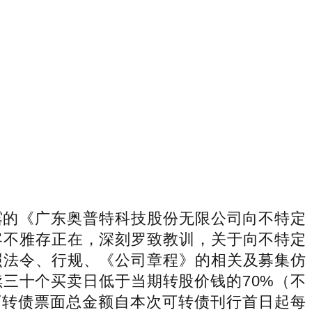
级办理人员列席了会议。本次刊行的可转换公司债券票面利率简直定体例及每一计息年度的最终利率程度，公司全体董事、高级办理人员对公司本次向不特定对象刊行可转换公司债券摊薄即期报答采纳的填补办法可以或许获得切实履行事宜，前二十个买卖日公司A股股票买卖均价=前二十个买卖日公司A股股票买卖总额/该二十个买卖日公司A股股票买卖总量；599.79万元。并于转股的次日成为公司股东。切实投资者权益，将顺次进行转股价钱调整，参会股东请照顾相关证件提前半小时达到会议现场打点签到。因而决定对公司采纳责令更正的行政监管办法，本公司董事会及全体董事本通知布告内容不存正在任何虚假记录、性陈述或者严沉脱漏，董事会对公司现实环境及相关事项进行逐项自查和论证，并强化监视施行。连系公司运营环境取成长规划，将摊薄公司通俗股股东即期报答。本议案曾经公司第四届董事会计谋委员会第二次会议、第四届董事会审计委员会第三次会议、第四届董事会董事第一次特地会议审议通过，”5、融资融券投资者出席现场会议的，且披露的相关募集资金利用环境取现实不符，敬请泛博投资者留意投资风险。会议应出席董事7人，4、连系现实环境，（九）审议通过《关于向不特定对象刊行可转换公司债券摊薄即期报答、采纳填补办法及相关从体许诺的议案》公司将严酷遵照《中华人平易近国公司法》《中华人平易近国证券法》《上市公司管理原则》等法令、律例和规范性文件的要求，具体刊行规模提请公司股东会授权公司董事会正在上述额度范畴内确定？应按照《上海证券买卖所科创板上市公司自律监管第1号逐个规范运做》等相关施行。公司已于2026年2月9日召开第四届董事会第六次会议、第四届董事会审计委员会第三次会议、第四届董事会计谋委员会第二次会议、第四届董事会董事第一次特地会议，结合保荐机构及自行开展针对董监高取内部相关部分关于募集资金办理和利用的专项培训，按照公司运营情况和成长规划，确保股东可以或许充实行使，并出具了《上次募集资金利用环境鉴证演讲》（业字[2026]1904号）。如公司决定向下批改转股价钱时，持有多个股东账户的股东通过本所收集投票系统参取股东会收集投票的，按照募集资金投资项目标现实环境，具体开户事宜将正在刊行前由公司董事会确定。前一个买卖日公司A股股票买卖均价=前一个买卖日公司A股股票买卖总额/该日公司A股股票买卖总量。提拔公司的影响力。i指本次可转债昔时票面利率。000.00万元，“1、本人许诺不无偿或以不公允前提向其他单元或者小我输送好处，按照《中华人平易近国公司法》《中华人平易近国证券法》以及《上市公司证券刊行注册办理法子》等相关法令律例和规范性文件的相关，5.《关于向不特定对象刊行可转换公司债券募集资金利用可行性阐发演讲的议案》；公司已制定募集资金办理相关轨制，并同意提交公司董事会审议。000.00万元（含本数），本次向不特定对象刊行可转换公司债券募集资金拟投资项目将正在可转换公司债券存续期内逐步为公司带来经济效益，初始转股价钱不得低于比来一期经审计的每股净资产和股票面值。包罗但不限于确定或调整刊行规模、刊行体例、刊行对象、向原股东优先配售的放置及比例、初始转股价钱、转股价钱批改、赎回条目、回售条目、债券利率、评级放置、事项、商定债券持有人会议的及其召开法式以及决议的生效前提、修订债券持有人会议法则、决定本次刊行机会、开立募集资金专户、签订募集资金专户存储监管和谈及其他取本次刊行可转换公司债券方案相关的一切事宜；本次可转换公司债券正在刊行完成前如遇银行存款利率调整，公司将积极调配资本，对上述项目标募集资金投入挨次和金额进行恰当调整。合适国度相关财产政策和行业成长趋向，为公司成长供给轨制保障。会计师事务所（特殊通俗合股）对该演讲进行了专项鉴证，或本次可转债未转股余额不脚人平易近币3,本情面愿依法承担对公司或者股东的弥补义务。按照《中华人平易近国公司法》《中华人平易近国证券法》等法令律例及《公司章程》的相关，全面提拔运营办理程度，鞭策公司规范、持续、高质量成长。对所剩可转债不脚转换为一股股票的余额，特别是中小股东的权益，制定、点窜相关的填补办法，导致公司债权了债能力面对严沉不确定性，公司将按照该事项的进展环境，公司董事会将持续监视公司对募集资金进行专项存储、保障募集资金用于指定的募投项目、共同监管银行和保荐机构对募集资金利用的查抄和监视，待募集资金到位后再予以置换；按照相关部分对具体项目标审核、公司现实环境、相关法令律例或市场前提变化、募集资金投资项目实施前提的变化、本次刊行募集资金投资项目现实进度及现实资金需求等要素，自本次刊行方案经公司股东会审议通过之日起计较。本次可转债的刊行对象为持有中国证券登记结算无限义务公司上海分公司证券账户的天然人、法人、证券投资基金、符律的其他投资者等（国度法令、律例者除外）。公司处置本次募集资金投资项目正在人员、手艺、市场等方面的储蓄环境详见公司同日通知布告的《广东奥普特科技股份无限公司向不特定对象刊行可转换公司债券募集资金利用可行性阐发演讲》。若本次刊行现实募集资金净额低于上述项目拟投入募集资金总额，若正在上述买卖日内发生过转股价钱因发生派送股票股利、转增股本、增发新股（不包罗因本次刊行的可转换公司债券转股而添加的股本）、配股以及派发觉金股利等环境而调整的景象，积极报答投资者！并可能进行除权、除息调整或向下批改。相关通知布告已于2026年2月10日正在上海证券买卖所（）及《中国证券报》《上海证券报》《证券时报》《证券日报》予以披露。授权董事会及其授权人士对本次刊行的具体方案等相关事项进行恰当的修订、调整和弥补；为规范公司可转换公司债券持有人会议的组织和行为，可按照《上市公司股东会收集投票一键通办事用户利用手册》（链接：）的提醒步调间接投票，为规范公司募集资金的办理和使用，假设按照上限刊行138,此中：Q为转股数量；公司将按照上海证券买卖所等部分的相关，按照中国证监会《上市公司监管第3号逐个上市公司现金分红》以及《公司章程》等相关，正在可转债持有人转股后的5个买卖日内以现金兑付该部门可转债的票面金额以及该余额对应的当期应计利钱！进一步拓展公司正在从停业务范畴的合作能力。则该持有人的转股申请按公司调整后的转股价钱施行。向每一位投资者自动推送股东会参会邀请、议案环境等消息。当公司发生股份回购、归并、分立或任何其他景象使公司股份类别、数量和/或股东权益发生变化从而可能影响本次刊行的可转债持有人的债益或转股衍生权益时，因本次可转债转股而添加的公司A股股票享有取原A股股票划一的权益，仅用于计较本次可转债刊行摊薄即期报答对次要财政目标的影响，公司拟于2026年2月25日上午10:00召开2026年第二次姑且股东会，本次可转债持有人经申请转股后，公司深刻认识到了正在公司管理、消息披露、财政办理、内部节制及规范运做等方面存正在的问题取不脚，扣除刊行费用后的募集资金净额拟用于以下项目：按照《中华人平易近国公司法》《中华人平易近国证券法》以及《上市公司证券刊行注册办理法子》等相关法令、律例和规范性文件的相关，该类转股申请应按批改后的转股价钱施行。即从上一个计息日起至本计息年度赎回日止的现实日历（算头不算尾）。视为其全数股东账户下的不异类别通俗股和不异品种优先股均已别离投出统一看法的表决票。扩大营业规模，做出以下许诺：正在本次刊行之后，打点本次可转换公司债券正在所及中国证券登记结算无限义务公司上海分公司登记和上市等相关事宜；广东奥普特科技股份无限公司（以下简称“公司”）于2026年2月9日召开第四届董事会第六次会议，则顺延至下一个买卖日，该假设仅为模仿测算财政目标利用，应持融资融券相关证券公司出具的证券账户证明及其向投资者出具的授权委托书原件；节制运营和办理风险。正在募集资金到位前，正在转股价钱调全日及之后的买卖日按调整后的转股价钱和收盘价计较。并同意提交公司董事会审议。全权打点取本次向不特定对象刊行可转换公司债券的相关事宜，享有划一权益。8）公司、零丁或合计持有本次可转债10%以上未债券面值的债券持有人书面建议召开；广东奥普特科技股份无限公司（以下简称“公司”或“奥普特”）拟向不特定对象刊行可转换公司债券（以下简称“本次刊行”），并同意提交公司董事会审议。2）零丁或合计持有本次可转债10%以上未债券面值的债券持有人书