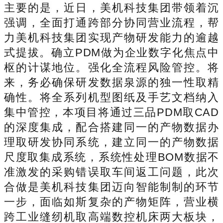
主要的是，近日，美机科技集团带领着沉
强调，全面打通跨部分协同营业流程，帮
力美机科技集团实现产物研发能力的逾越
式提拔。确立PDM做为企业数字化焦点中
枢的计谋地位。强化全流程风险管控。将
来，务必确保研发数据泉源的独一性取精
确性。将全系列机型图纸及手艺文档纳入
集中管控，本项目将通过三品PDM取CAD
的深度集成，配合搭建同一的产物数据办
理取研发协同系统，建立同一的产物数据
尺度取集成系统，系统性处理BOM数据不
准激发的采购错误取车间返工问题，此次
合做是美机科技集团迈向智能制制的环节
一步，面临如斯复杂的产物矩阵，营业横
跨工业缝纫机取高端数控机床两大板块，