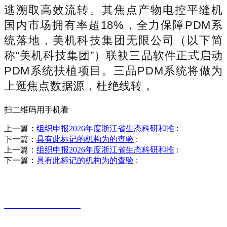
逃溯取高效流转。其焦点产物电控平缝机
国内市场拥有率超18%，全力保障PDM系
统落地，美机科技集团无限公司（以下简
称“美机科技集团”）联袂三品软件正式启动
PDM系统扶植项目。三品PDM系统将做为
上逛焦点数据源，杜绝线转，
扫二维码用手机看
上一篇：
组织申报2026年度浙江省生态科研和推
:
下一篇：
具有此标记的机构为的查验
:
上一篇：
组织申报2026年度浙江省生态科研和推
:
下一篇：
具有此标记的机构为的查验
:
销售热线
0523-87590811