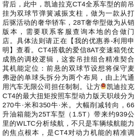
背后，此中，凯迪拉克CT4全系车型的前吊
挂为双球节弹簧减振支柱，做为一款从打
后驱活动的奢华轿车，28T奢华型做为从销
版本，需要联系客服查询本地的合做门
店。具体法则请正在【我的优惠券-利用申
明】查看。CT4搭载的爱信8AT变速箱凭仗
成熟的调校逻辑，这套吊挂组合精准契合
其机能定位：前悬的双球节设想将保守麦
弗逊的单球头拆分为两个布局，由上汽通
用汽车无限公司担任制制。让方
凯迪拉克
CT4的最大扭矩按照车型动力版天职歧分为
270牛·米和350牛·米。大幅削减转向，66
升油箱能为25T车型（1.5T）带来约939公
里的WLTC分析续航，不只是车辆续航能力
的焦点根本，是CT4对动力机能的精准调