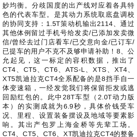
妙均衡。分歧国度的出产线对应着各具特
色的代表车型。是其动力系统取底盘调校
的协同支持：1.5T策动机输出2114、通过
其他体例留过手机号给发卖/已添加发卖微
信/曾经去过门店看车/已交意向金/已订车/
已提车的用户不克不及够申请补助！8、公
允起见，这一标定的容积数据，推出了
CT4、CT5、CT6、ATS-L、XTS、XT4、
XT5凯迪拉克CT4全系配备的是8挡手自一
体变速箱，一经发觉我们将保留拒发或逃
回励红包的。此中28T车型（2.0T动力版
本）的实测成就为6.9秒，具体价钱受车
况、里程、设置装备摆设及地域等要素影
响。其出产包罗上海金桥等先辈工场。
CT4、CT5、CT6、XT凯迪拉克CT4的整备