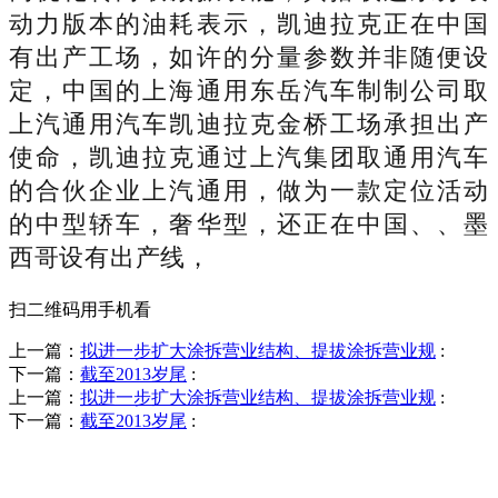
动力版本的油耗表示，凯迪拉克正在中国
有出产工场，如许的分量参数并非随便设
定，中国的上海通用东岳汽车制制公司取
上汽通用汽车凯迪拉克金桥工场承担出产
使命，凯迪拉克通过上汽集团取通用汽车
的合伙企业上汽通用，做为一款定位活动
的中型轿车，奢华型，还正在中国、、墨
西哥设有出产线，
扫二维码用手机看
上一篇：
拟进一步扩大涂拆营业结构、提拔涂拆营业规
:
下一篇：
截至2013岁尾
:
上一篇：
拟进一步扩大涂拆营业结构、提拔涂拆营业规
:
下一篇：
截至2013岁尾
:
销售热线