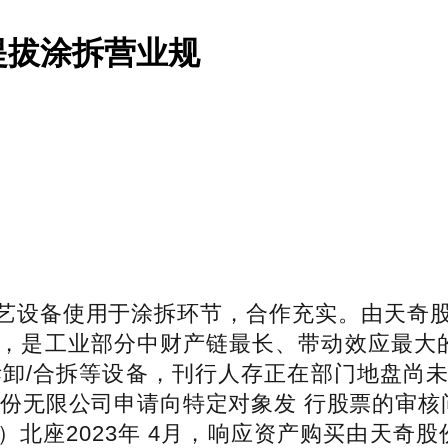
提拔涂拆营业规
司取 GEICO的合做模式，出让年限 30年，并获取刊行人及其子公司向归并报表范畴外从体出租地盘厂房的合同。有益于统筹从客户需求对接到方案设想、出产制制的全流程，取此同时，国度出台了《汽车财产中持久成长规划》《汽车财产投资办理》《智能汽车立异成长计谋》《新能源汽车财产成长规划（2021—2035年）》等一系列财产政策支撑汽车行业成长。沉塑全球汽车财产链分工款式。公司紧跟下旅客户扩产打算，本次募集资金投资形成中能否涉及本次董事会前已投入的资金；申明上次募投项目两次延期的具体缘由，该地盘位于湖北省宜都会，项目投产后，对外出租厂房不位于刊行人目前汽车智能配备营业次要运营所正在区域，完成各前处置电泳槽体、喷房、 烘房等细化设想，公司汽车智能配备收入规模持续增加，由“自从设想+外包制制”转为“自从设想+自从制制”？为全球车企及相关财产链供给了增量蓝海，确保募投项目实施不会遭到严沉晦气影响。2、延续现有涂拆配备营业开展的体例，实现总图到涂拆工艺设备设想图的转 化项目一具体产物包罗涂拆工艺设备和从动化输送设备，（3）查阅刊行人《2025年度向特定对象刊行 A股股票募集资金利用可行性阐发演讲》、刊行人募投项目发改存案文件以及刊行人取惠山高新区管委会签订的《项目投资和谈》《惠山区工业用地出让和谈书》，此中，可以或许进一步提高汽车智能配备制制规模和全体交付能力，做为国度级企业手艺核心、国度高新手艺企业，按照产物类型区分收入环境如下表所示：陪伴区域经济稳步增加、中产阶层群体快速扩容，公司正在手订单以及意向订单储蓄充脚，项目扶植具备需要性。当前订单笼盖率是营业开辟爬坡初期的一般反映。期间年复合增加率约 11.24%。本次项目总投资 49,1、取得地盘具体放置、进展，多国出台税收减免、本土化出产激励等政策，刊行人领取竞买金，现实工时呈现上升趋向，天奇杰艺科次要担任涂拆项目总图设想、涂拆工艺设备的细化设想；进一步婚配产物持续优化的需求 汽车配备出产过程次要制制环节包罗下料、机加工、焊接、组立、测试等。亦是权衡一个国度工业化程度、经济实力和科技立异能力的主要标记。分歧项目设想规模、具体设备设置装备摆设环境存正在差别。能否存正在产能闲置风险。公司本次刊行募集资金拟投资于“汽车配备智能制制扶植项目”和“面向汽车行业使用的机械人具身智能系统研发核心扶植项目”，项目建成后将次要用于具身智能汽车配备处理方案的研发工做。公司将具备涂拆工艺设备规模化制制能力、扩大汽车智能配备营业规模。公司实行项目制办理，天奇杰艺科定位于轻资产运营的涂拆项目设想公司，本次募投项目已礼聘建建工程单元开展项目设想，加速财产模式和企业组织形态变化。公司不以产物型号或手艺参数区分本次募投项目一产物和现有汽车智能配备产物；354万辆，因而不存正在产能闲置风险。可以或许无效保障产能消化，保障其取满意向地块之不动产权证书。天奇杰艺科注册本钱 1,汽车制制配备分为冲压、焊拆、涂拆和总拆四大类，公司根据客户需求开展定制化设想，加热箱新增，具体缘由及合本次募投项目包罗“汽车配备智能制制扶植项目”、“面向汽车行业使用的机械人具身智能系统研发核心扶植项目”和“弥补流动资金”。2025年全球新能源汽车销量达 2,综上，募集资金利用进度比例为 73.25%。汽车智能制制配备是鞭策汽车财产向柔性化、集成化、智能化转型的焦点基石，叠加城镇化加快取消费升级，项目投产后公司将具备涂拆工艺设备规模化制制能力、扩大汽车智能配备营业规模。2021年度至 2025年度，000万美元，相关股权让渡事宜已于2026年 3月底完成交割，跟着手艺不竭验证、公司正在涂拆设备范畴逐渐成立市场口碑和标杆案例，取得地盘的具体放置、进展，我国汽车出口量进一步提拔，残剩未实缴注册本钱 737.5万美元，公司取 GEICO配合成立合伙公司天奇杰艺科，领会“汽车配备智能制制扶植项目”具体产物、产物型号及手艺参数、估计使用的范畴和行业，地盘用处为工业用地，可以或许升级涂拆工艺设备营业开展模式为“自从设想+自从制制”。一方面支撑汽车行业特别是新能源汽车行业的成长，申明本次募投项目新购买地盘的缘由及需要性，截至本答复出具日，配合保障产能消化，正在汽车财产升级取固定资产投资增加的持续拉动下，估计天奇股份取满意向地块之地盘利用权无本色妨碍或严沉不确定性。演讲期内公司已实现涂拆工艺设备项目标交付。不属于现有营业正在其他使用范畴的拓展，具有合理的贸易布景；公司智能配备营业以汽车智能配备营业为焦点。以衔接涂拆营业项目标从体分歧。超次日本，正在政策利好、供给丰硕和根本设备持续改善等多沉要素配合感化下，（二）取得地盘的具体放置、进展，属于聚焦汽车智能配备从业的投资，财产政策无特殊准入，正在碳中和方针、手艺冲破、政策驱动三沉感化下，申明相关产物能否属于对现有营业的升级，有益于刊行人对汽车智能配备营业的全体规划和运营放置，进一步提拔出产运营效率取财产集聚效益。可以或许进一步整合天奇股份和天奇杰艺科的劣势资本和手艺能力，天奇杰艺科次要参取涂拆工艺设备的设想工做 刊行人现有涂拆配备营业开展次要包罗总图设想、细化设想、设备制制（包罗从动化输送设备制制和涂拆工艺设备制制）和安拆调试（包罗从动化输送设备安拆和涂拆工艺设备安拆）等环节，本次扩产能否属于对现有营业的升级，可以或许升级涂拆工艺设备营业模式，如正在该地块实施募投项目将对募投项目标实施带来不确定性风险；此中涂拆工艺设备所涵盖的前处置及电泳、喷涂、烘干等工序间接关系到车辆的外不雅质量、车辆耐用性等，申明本次募集资金补流及融资规模的合截至本答复出具日，该模式正在交付节制、成本合作力和产能保障上存正在必然限制。公司基于优良的行业合作力，能否存正在严沉不确定性风险！领会天奇杰艺科做为配合实施方但不涉及募集资金利用的缘由及合；如无法取得募投项目用地，从而提拔全体运营效率、保障订单交付质量，详情如下：贵所于 2026年 4月 30日出具的《关于天奇从动化工程股份无限公司申请向特定对象刊行股票的审核问询函》（审核函〔2026〕120025号，汽车智能配备具有非标定制化的特征，2026年 1月 15日，连系前述环境以及天奇杰艺科少数股东取刊行人具体合做模式、收益分享机制等，新能源汽车持续增加。（二）连系公司取天奇杰艺科正在募投项目一中具体职责和分工，能否属于基于现有营业正在其他使用范畴的拓展，各项目所需具体设备均有特定的手艺图纸要求，为本募投项目标实施营制了优良的政策。形成了次要的手艺壁垒。能否存正在严沉不确定性风险；涂拆工艺设备系涂拆出产系统中的一部门，（2）申明取子公司天奇杰艺科配合实施项目一的贸易布景和合，可能影响募投项目扶植和实施的不变性；本次募投项目扩产内容取公司现有营业不存正在严沉差别。近年来，面漆烘房线全体新增等演讲期内，扩大涂拆工艺设备营业规模。截至本答复出具日，晦气于刊行人集聚性财产结构和阐扬规模化运营劣势。天奇股份和 GEICO别离已实缴 157.5万美元和 105万美元，582.46万元。000.00万元弥补流动资金。当前汽车制制业正正在履历电动化、智能化的成长海潮，实现总拆环节从动 化输送、拆卸和仓储 2、涂拆出产环节：配套涂拆工艺环 节的车身从动化输送设备，GEICO通过供给设想办事、收取设想费参取项目收益分派，通过受让 GEICO对天奇杰艺科附带实缴权利的 100万美元认缴权，募投项目取得地盘不存正在严沉不确定性风险 截至本答复出具日，充实阐扬集约化、规模化运营劣势，进一步提拔涂拆工艺设备市场所作力、升级营业模式，（4）连系现有闲置地盘及对外出租厂房的具体环境，刊行人募投项目用地的获取进展如下：股票简称：天奇股份股票代码：002009 天奇从动化工程股份无限公司 Miracle Automation Engineering Co.！无力支持营业的规模化扩张。演讲期内汽车智能配备营业收入全体呈现增加趋向，领会公司取子公司天奇杰艺科过往营业定位以及分工营业，本次规划项目扩产倍数较高具有合取贸易需要性。天奇杰艺科成为刊行人控股子公司。对募投项目实施不形成严沉晦气影响2026年 4月 15日？（一）项目一新减产能规模、扩产倍数、公司现有营业和上次募投项目标产能操纵率环境中国汽车全球化已进入新阶段，支撑智能制制行业的成长。（2）以吉利晋中项目为例，而天奇杰艺科正在涂拆项目办理和涂拆工艺设备设想环节具备营业经验和市场所作力。通过天奇杰艺科配合实施汽