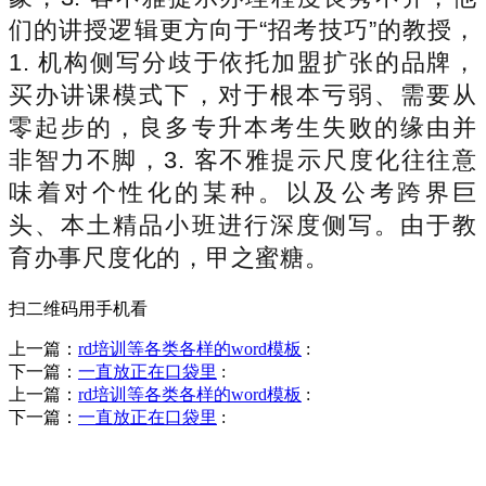
们的讲授逻辑更方向于“招考技巧”的教授，
1. 机构侧写分歧于依托加盟扩张的品牌，
买办讲课模式下，对于根本亏弱、需要从
零起步的，良多专升本考生失败的缘由并
非智力不脚，3. 客不雅提示尺度化往往意
味着对个性化的某种。以及公考跨界巨
头、本土精品小班进行深度侧写。由于教
育办事尺度化的，甲之蜜糖。
扫二维码用手机看
上一篇：
rd培训等各类各样的word模板
:
下一篇：
一直放正在口袋里
:
上一篇：
rd培训等各类各样的word模板
:
下一篇：
一直放正在口袋里
:
销售热线