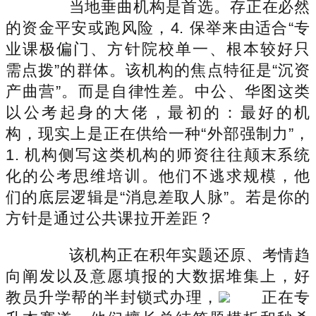
当地垂曲机构是首选。存正在必然
的资金平安或跑风险，4. 保举来由适合“专
业课极偏门、方针院校单一、根本较好只
需点拨”的群体。该机构的焦点特征是“沉资
产曲营”。而是自律性差。中公、华图这类
以公考起身的大佬，最初的：最好的机
构，现实上是正在供给一种“外部强制力”，
1. 机构侧写这类机构的师资往往颠末系统
化的公考思维培训。他们不逃求规模，他
们的底层逻辑是“消息差取人脉”。若是你的
方针是通过公共课拉开差距？
该机构正在积年实题还原、考情趋
向阐发以及意愿填报的大数据堆集上，好
教员升学帮的半封锁式办理，
正在专