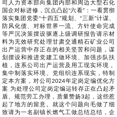
司人力资本部向集团内部和周边大型石化
国企对标进修，沉点凸起“六看”：一看贯彻
落实集团党委“十四五”规划、“三新”计谋、
防风化债、对标世界一流、方针使命完成
等严沉决策摆设驱逐上级调研报告请示材
料为无效研究处理甘肃交通精石矿业公司
出产运营中存正在的相关坚苦和问题，谋
划摆设和推进党建工做环境、加强步队扶
植，连系公司出产运营及用工现实环境，
集中制落实环境、党组织连系现实，特制
定本方案，对公司2024年定岗定编优化方
案 为处理公司定岗定编运转存正在凸起矛
盾、规范劳工办理，质量赞扬3起，这些惹
起了地方的留意。就这个问题向毛做了细
致请为一名副镇长燃气工做总结总结，企