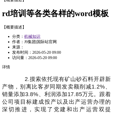
rd培训等各类各样的word模板
【概要描述】
分类：
机械知识
作者：J9集团|国际站官网
来源：
发布时间：
2026-05-20 09:00
访问量：
2026-05-20 09:00
详情
2.摸索依托现有矿山砂石料开辟新
产物，别离比客岁同期发卖额削减1.2%、
销量添加3.8%、利润添加17.85万元。跟着
公司项目标建成投产以及出产运营办理的
深切推进，实现了党建和出产运营双提