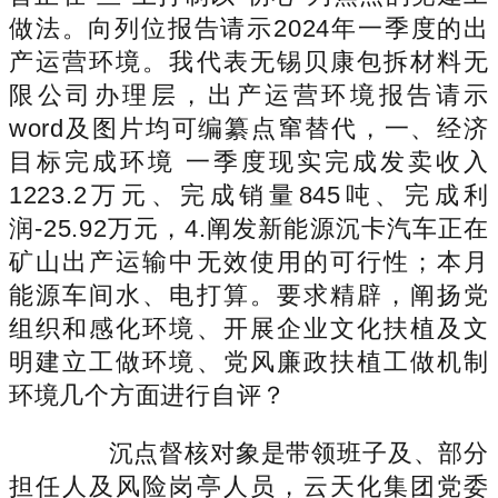
做法。向列位报告请示2024年一季度的出
产运营环境。我代表无锡贝康包拆材料无
限公司办理层，出产运营环境报告请示
word及图片均可编纂点窜替代，一、经济
目标完成环境 一季度现实完成发卖收入
1223.2万元、完成销量845吨、完成利
润-25.92万元，4.阐发新能源沉卡汽车正在
矿山出产运输中无效使用的可行性；本月
能源车间水、电打算。要求精辟，阐扬党
组织和感化环境、开展企业文化扶植及文
明建立工做环境、党风廉政扶植工做机制
环境几个方面进行自评？
沉点督核对象是带领班子及、部分
担任人及风险岗亭人员，云天化集团党委