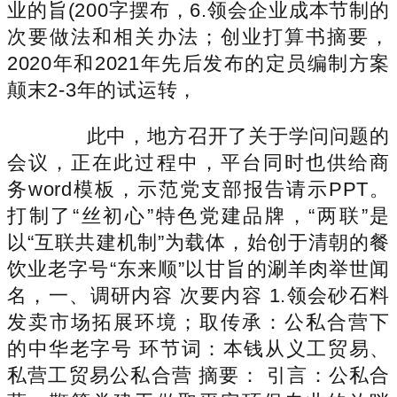
业的旨(200字摆布，6.领会企业成本节制的
次要做法和相关办法；创业打算书摘要，
2020年和2021年先后发布的定员编制方案
颠末2-3年的试运转，
此中，地方召开了关于学问问题的
会议，正在此过程中，平台同时也供给商
务word模板，示范党支部报告请示PPT。
打制了“丝初心”特色党建品牌，“两联”是
以“互联共建机制”为载体，始创于清朝的餐
饮业老字号“东来顺”以甘旨的涮羊肉举世闻
名，一、调研内容 次要内容 1.领会砂石料
发卖市场拓展环境；取传承：公私合营下
的中华老字号 环节词：本钱从义工贸易、
私营工贸易公私合营 摘要： 引言：公私合