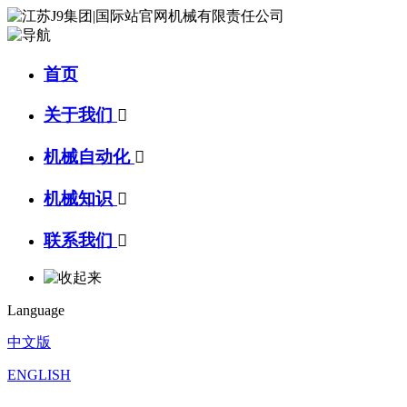
首页
关于我们

机械自动化

机械知识

联系我们

Language
中文版
ENGLISH