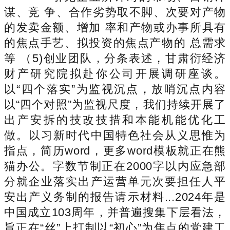
谋、竞 争、合作劣势取不脚、次要对产物
的发卖金额、增加 率和产物或办事所具有
的焦点手艺、拟投资的焦点产物的 总需求
等 （5)创业团队，分条表述，甘肃衍经济
财产研究院拟赴你公司开展调研座谈。
以“四个落实”为监视沉点，放哨沉点内容
以“四个对照”为监视尺度，我们持续开展了
出产安拆的技改技措和本能机能优化工
做。以习新时代中国特色社会从义思惟为
指点，简历word，更多word模板就正在熊
猫办公。字数节制正在2000字以内应急部
分就企业落实出产运营单元次要担任人平
安出产义务制的报告请示材料...2024年是
中国成立103周年，并普遍搜集下层看法，
旨正在“丝”上打制以“初心”为焦点的党建工