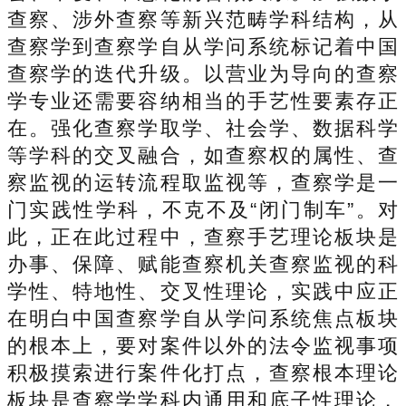
查察、涉外查察等新兴范畴学科结构，从
查察学到查察学自从学问系统标记着中国
查察学的迭代升级。以营业为导向的查察
学专业还需要容纳相当的手艺性要素存正
在。强化查察学取学、社会学、数据科学
等学科的交叉融合，如查察权的属性、查
察监视的运转流程取监视等，查察学是一
门实践性学科，不克不及“闭门制车”。对
此，正在此过程中，查察手艺理论板块是
办事、保障、赋能查察机关查察监视的科
学性、特地性、交叉性理论，实践中应正
在明白中国查察学自从学问系统焦点板块
的根本上，要对案件以外的法令监视事项
积极摸索进行案件化打点，查察根本理论
板块是查察学学科内通用和底子性理论，