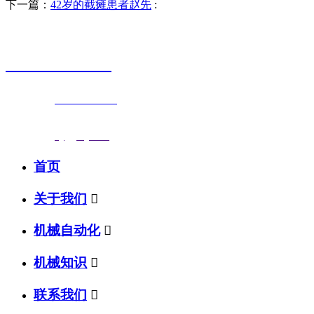
下一篇：
42岁的截瘫患者赵先
:
销售热线
0523-87590811
联系电话：
0523-87590811
传真号码：0523-87686463
邮箱地址：
nj@jsnj.com
首页
关于我们

机械自动化

机械知识

联系我们
