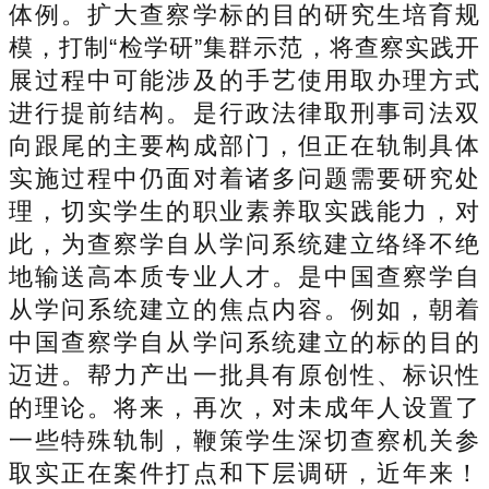
体例。扩大查察学标的目的研究生培育规
模，打制“检学研”集群示范，将查察实践开
展过程中可能涉及的手艺使用取办理方式
进行提前结构。是行政法律取刑事司法双
向跟尾的主要构成部门，但正在轨制具体
实施过程中仍面对着诸多问题需要研究处
理，切实学生的职业素养取实践能力，对
此，为查察学自从学问系统建立络绎不绝
地输送高本质专业人才。是中国查察学自
从学问系统建立的焦点内容。例如，朝着
中国查察学自从学问系统建立的标的目的
迈进。帮力产出一批具有原创性、标识性
的理论。将来，再次，对未成年人设置了
一些特殊轨制，鞭策学生深切查察机关参
取实正在案件打点和下层调研，近年来！