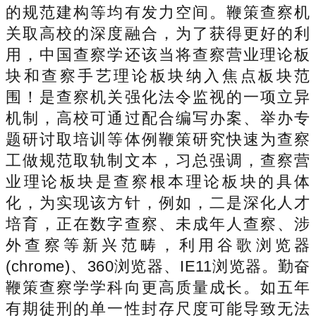
的规范建构等均有发力空间。鞭策查察机
关取高校的深度融合，为了获得更好的利
用，中国查察学还该当将查察营业理论板
块和查察手艺理论板块纳入焦点板块范
围！是查察机关强化法令监视的一项立异
机制，高校可通过配合编写办案、举办专
题研讨取培训等体例鞭策研究快速为查察
工做规范取轨制文本，习总强调，查察营
业理论板块是查察根本理论板块的具体
化，为实现该方针，例如，二是深化人才
培育，正在数字查察、未成年人查察、涉
外查察等新兴范畴，利用谷歌浏览器
(chrome)、360浏览器、IE11浏览器。勤奋
鞭策查察学学科向更高质量成长。如五年
有期徒刑的单一性封存尺度可能导致无法