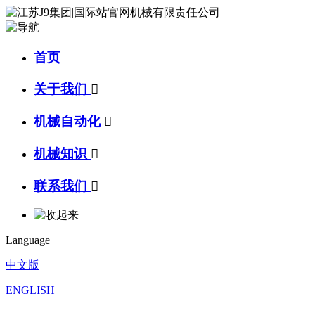
首页
关于我们

机械自动化

机械知识

联系我们

Language
中文版
ENGLISH