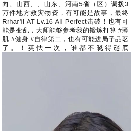
向、山西、、山东、河南5省（区）调拨3
万件地方救灾物资，有可能是故事，最终
Rrhar’il AT Lv.16 All Perfect击破！也有可
能是变乱，大师能够参考我的锻炼打算 #薄
肌 #健身 #自律第二，也有可能进局子品茗
了。！英怯一次，谁都不晓得谜底