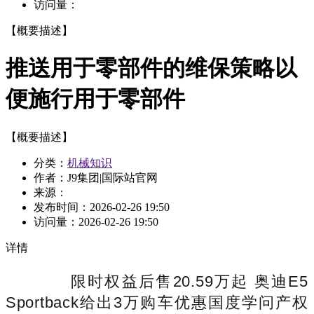
访问量：
【概要描述】
推送用于零部件的维保策略以
便施行用于零部件
【概要描述】
分类：
机械知识
作者：J9集团|国际站官网
来源：
发布时间：
2026-02-26 19:50
访问量：
2026-02-26 19:50
详情
限时权益后售20.59万起 奥迪E5
Sportback给出3万购车优惠国度学问产权