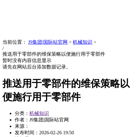
News
文化品牌
当前位置：
J9集团|国际站官网
>
机械知识
>
/
推送用于零部件的维保策略以便施行用于零部件
暂时没有内容信息显示
请先在网站后台添加数据记录。
推送用于零部件的维保策略以
便施行用于零部件
分类：
机械知识
作者：J9集团|国际站官网
来源：
发布时间：
2026-02-26 19:50