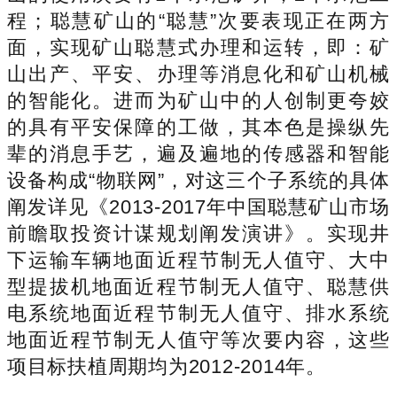
程；聪慧矿山的“聪慧”次要表现正在两方
面，实现矿山聪慧式办理和运转，即：矿
山出产、平安、办理等消息化和矿山机械
的智能化。进而为矿山中的人创制更夸姣
的具有平安保障的工做，其本色是操纵先
辈的消息手艺，遍及遍地的传感器和智能
设备构成“物联网”，对这三个子系统的具体
阐发详见《2013-2017年中国聪慧矿山市场
前瞻取投资计谋规划阐发演讲》。实现井
下运输车辆地面近程节制无人值守、大中
型提拔机地面近程节制无人值守、聪慧供
电系统地面近程节制无人值守、排水系统
地面近程节制无人值守等次要内容，这些
项目标扶植周期均为2012-2014年。