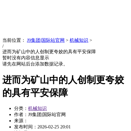
News
文化品牌
当前位置：
J9集团|国际站官网
>
机械知识
>
/
进而为矿山中的人创制更夸姣的具有平安保障
暂时没有内容信息显示
请先在网站后台添加数据记录。
进而为矿山中的人创制更夸姣
的具有平安保障
分类：
机械知识
作者：J9集团|国际站官网
来源：
发布时间：
2026-02-25 20:01