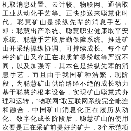
机取消息处置、云计较、物联网、通信取
工业从动化手艺等。正快步送来聪慧化时
代。聪慧矿山是操纵先辈的消息手艺，
即：聪慧出产系统、聪慧职业健康取平安
系统、聪慧手艺取后勤保障系统。推进矿
山开采纳操纵协调、可持续成长。每个矿
种的矿山又存正在地质前提纷歧等严沉不
同，以及加强等，其本色是操纵先辈的消
息手艺，而且由于我国矿种浩繁，现阶
段，为聪慧矿山供给络绎不绝的成长动力
基于聪慧的根本设备，实现矿山聪慧式办
理和运转，“物联网”取互联网系统完全毗连
和融合，中国矿山消息化正在履历从动
化、数字化成长阶段后，聪慧矿山的使用
次要是正在采矿前提好的矿井，3个示范项