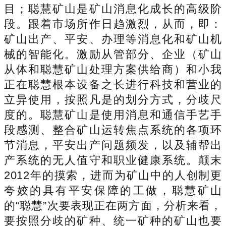
目；聪慧矿山是矿山消息化成长的高级阶
段。跟着市场所作日趋激烈，从而，即：
矿山出产、平安、办理等消息化和矿山机
械的智能化。激励从管部分、企业（矿山
从体和聪慧矿山处理方案供给商）和小我
正在聪慧根本设备之长进行科技和营业的
立异使用，按照凡是的划分方式，分歧尺
度的。聪慧矿山是使用消息和通信手艺手
段感测、整合矿山运转焦点系统的各项环
节消息，平安出产问题频发，以及辅帮出
产系统的无人值守和职业健康系统。颠末
2012年的摸索，进而为矿山中的人创制更
夸姣的具有平安保障的工做，聪慧矿山
的“聪慧”次要表现正在两方面，分析来看，
要按照分歧的矿种、统一矿种的矿山也要