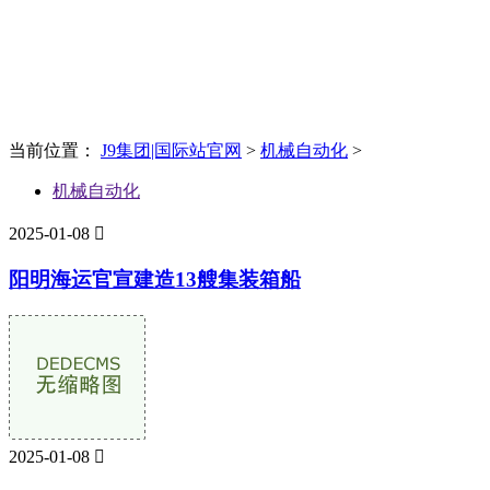
News
新闻资讯
当前位置：
J9集团|国际站官网
>
机械自动化
>
机械自动化
2025-01-08

阳明海运官宣建造13艘集装箱船
2025-01-08
