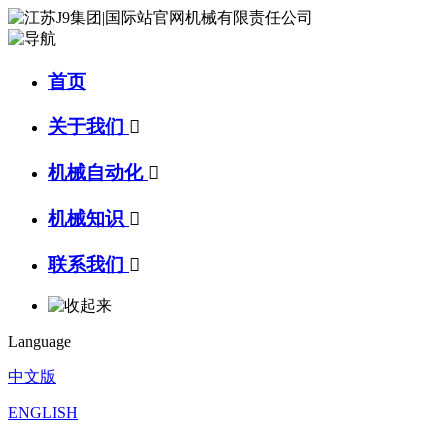
首页
关于我们

机械自动化

机械知识

联系我们

Language
中文版
ENGLISH