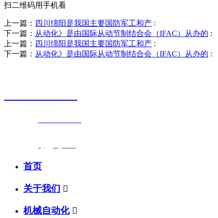
扫二维码用手机看
上一篇：
四川绵阳是我国主要国防军工和产
:
下一篇：
从动化》是由国际从动节制结合会（IFAC）从办的
:
上一篇：
四川绵阳是我国主要国防军工和产
:
下一篇：
从动化》是由国际从动节制结合会（IFAC）从办的
:
销售热线
0523-87590811
联系电话：
0523-87590811
传真号码：0523-87686463
邮箱地址：
nj@jsnj.com
首页
关于我们

机械自动化
