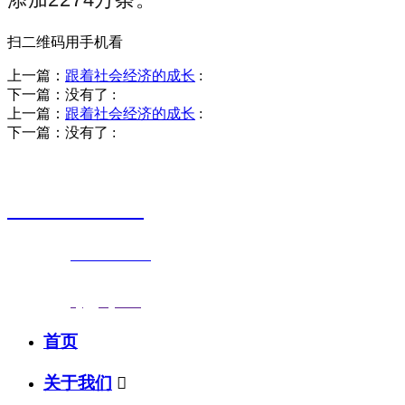
扫二维码用手机看
上一篇：
跟着社会经济的成长
:
下一篇：没有了
:
上一篇：
跟着社会经济的成长
:
下一篇：没有了
:
销售热线
0523-87590811
联系电话：
0523-87590811
传真号码：0523-87686463
邮箱地址：
nj@jsnj.com
首页
关于我们
