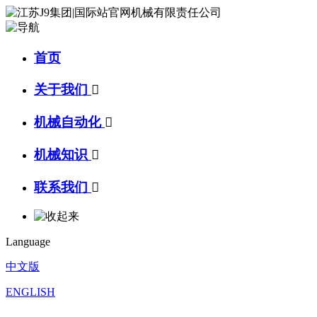
首页
关于我们

机械自动化

机械知识

联系我们

Language
中文版
ENGLISH