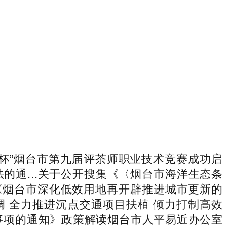
杯”烟台市第九届评茶师职业技术竞赛成功启
的通...关于公开搜集《〈烟台市海洋生态条
《烟台市深化低效用地再开辟推进城市更新的
 全力推进沉点交通项目扶植 倾力打制高效
事项的通知》政策解读烟台市人平易近办公室