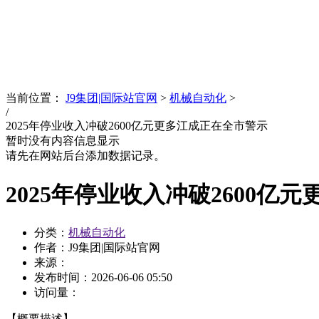
News
文化品牌
当前位置：
J9集团|国际站官网
>
机械自动化
>
/
2025年停业收入冲破2600亿元更多江成正在全市警示
暂时没有内容信息显示
请先在网站后台添加数据记录。
2025年停业收入冲破2600亿
分类：
机械自动化
作者：J9集团|国际站官网
来源：
发布时间：
2026-06-06 05:50
访问量：
【概要描述】