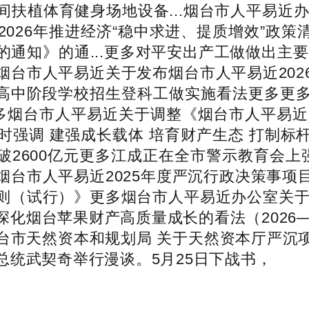
扶植体育健身场地设备...烟台市人平易近办
026年推进经济“稳中求进、提质增效”政策清
通知》的通...更多对平安出产工做做出主
烟台市人平易近关于发布烟台市人平易近202
验和高中阶段学校招生登科工做实施看法更多更
...更多烟台市人平易近关于调整《烟台市人平易
时强调 建强成长载体 培育财产生态 打制标
冲破2600亿元更多江成正在全市警示教育会
烟台市人平易近2025年度严沉行政决策事项
则（试行）》更多烟台市人平易近办公室关于印
烟台苹果财产高质量成长的看法（2026—2
台市天然资本和规划局 关于天然资本厅严沉
统武契奇举行漫谈。5月25日下战书，