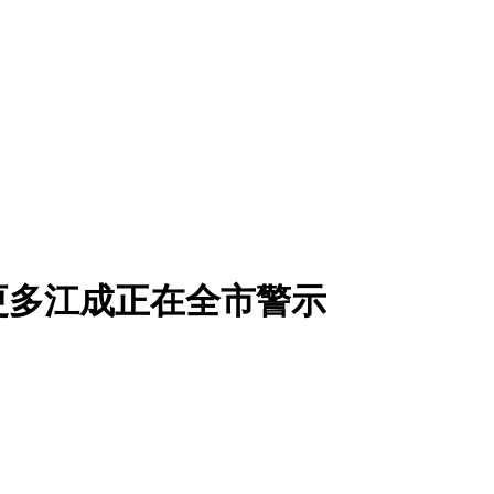
元更多江成正在全市警示