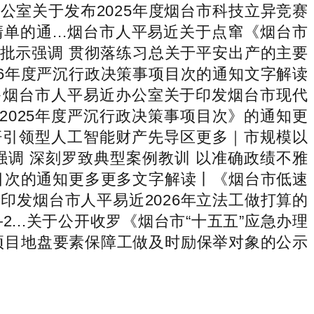
公室关于发布2025年度烟台市科技立异竞赛
单的通...烟台市人平易近关于点窜《烟台市
要批示强调 贯彻落练习总关于平安出产的主要
6年度严沉行政决策事项目次的通知文字解读
多烟台市人平易近办公室关于印发烟台市现代
近2025年度严沉行政决策事项目次》的通知更
杆引领型人工智能财产先导区更多｜市规模以
上强调 深刻罗致典型案例教训 以准确政绩不雅
目次的通知更多更多文字解读丨《烟台市低速
发烟台市人平易近2026年立法工做打算的
...关于公开收罗《烟台市“十五五”应急办理
项目地盘要素保障工做及时励保举对象的公示