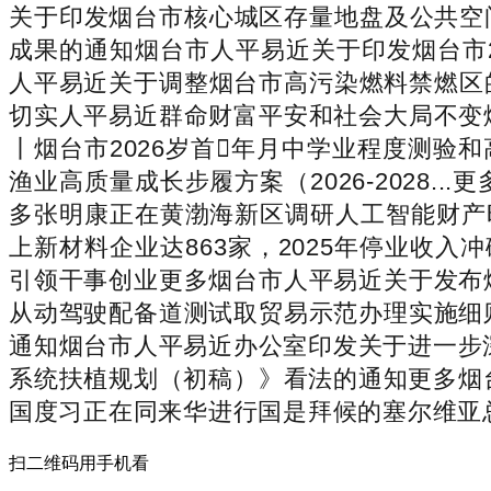
关于印发烟台市核心城区存量地盘及公共空间
成果的通知烟台市人平易近关于印发烟台市2
人平易近关于调整烟台市高污染燃料禁燃区的
切实人平易近群命财富平安和社会大局不变
丨烟台市2026岁首年月中学业程度测
渔业高质量成长步履方案（2026-2028
多张明康正在黄渤海新区调研人工智能财产
上新材料企业达863家，2025年停业收入
引领干事创业更多烟台市人平易近关于发布
从动驾驶配备道测试取贸易示范办理实施细
通知烟台市人平易近办公室印发关于进一步深化
系统扶植规划（初稿）》看法的通知更多烟
国度习正在同来华进行国是拜候的塞尔维亚总
扫二维码用手机看