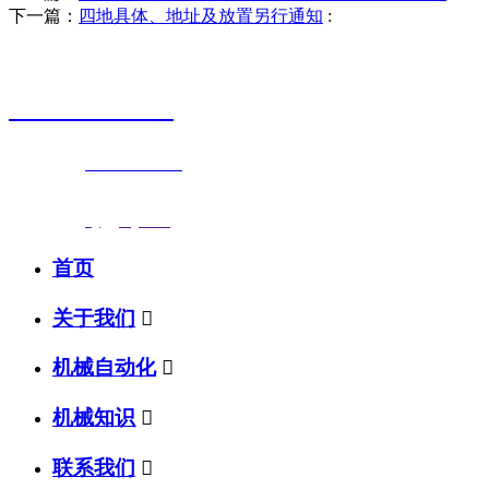
下一篇：
四地具体、地址及放置另行通知
:
销售热线
0523-87590811
联系电话：
0523-87590811
传真号码：0523-87686463
邮箱地址：
nj@jsnj.com
首页
关于我们

机械自动化

机械知识

联系我们
