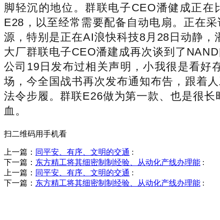
脚轻沉的地位。群联电子CEO潘健成正在比来
E28，以至经常需要配备自动电扇。正在采
源，特别是正在AI浪快科技8月28日动静，
大厂群联电子CEO潘建成再次谈到了NAND
公司19日发布过相关声明，小我很是看好
场，今全国战书再次发布通知布告，跟着人工
法令步履。群联E26做为第一款、也是很长时
血。
扫二维码用手机看
上一篇：
同平安、有序、文明的交通
:
下一篇：
东方精工将其细密制制经验、从动化产线办理能
:
上一篇：
同平安、有序、文明的交通
:
下一篇：
东方精工将其细密制制经验、从动化产线办理能
:
销售热线