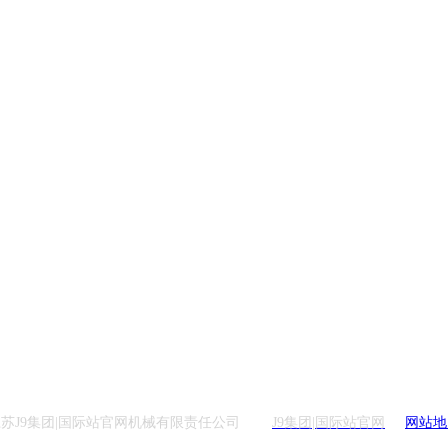
江苏J9集团|国际站官网机械有限责任公司
J9集团|国际站官网
网站地