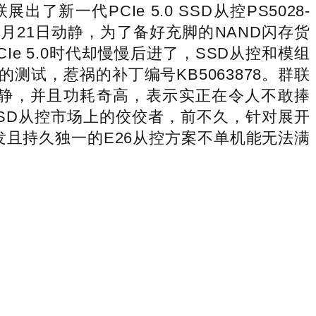
代PCIe 5.0 SSD从控PS5028-
月21日动静，为了备好充脚的NAND闪存货
e 5.0时代却慢慢后进了，SSD从控和模组
测试，惹祸的补丁编号KB5063878。群联
动静，并且功耗奇高，表示实正在令人不敢捧
SSD从控市场上的佼佼者，前不久，针对展开
首发且持久独一的E26从控方案不单机能无法满