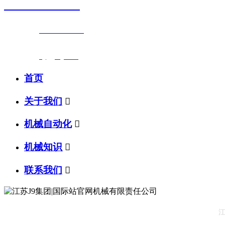
0523-87590811
联系电话：
0523-87590811
传真号码：0523-87686463
邮箱地址：
nj@jsnj.com
首页
关于我们

机械自动化

机械知识

联系我们
