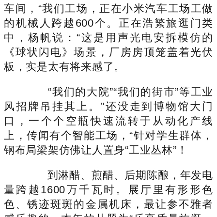
车间，“我们工场，正在小米汽车工场工做
的机械人跨越600个。正在浩繁旅逛门类
中，杨帆说：“这是用声光电安拆模仿的
《球状闪电》场景，厂房房顶笼盖着光伏
板，实是太有将来感了。
“我们的大院”“我们的街市”等工业
风招牌吊挂其上。”还没走到博物馆大门
口，一个个空瓶快速流转于从动化产线
上，传闻有个智能工场，“针对学生群体，
钢布局梁架仿佛让人置身“工业丛林”！
到淋醋、煎醋、后期陈酿，年发电
量跨越1600万千瓦时。展厅里有形形色
色、锈迹斑斑的金属机床，最让参不雅者