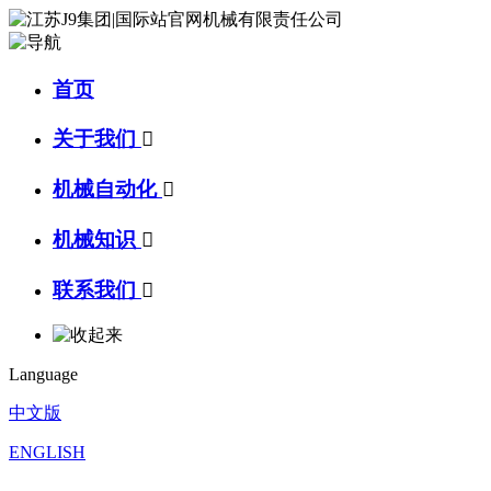
首页
关于我们

机械自动化

机械知识

联系我们

Language
中文版
ENGLISH