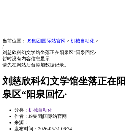
News
文化品牌
当前位置：
J9集团|国际站官网
>
机械自动化
>
/
刘慈欣科幻文学馆坐落正在阳泉区“阳泉回忆·
暂时没有内容信息显示
请先在网站后台添加数据记录。
刘慈欣科幻文学馆坐落正在阳
泉区“阳泉回忆·
分类：
机械自动化
作者：J9集团|国际站官网
来源：
发布时间：
2026-05-31 06:34