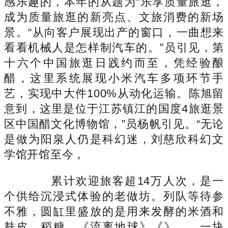
感乐趣的，本年的从题为“乐享质量旅逛，
成为质量旅逛的新亮点、文旅消费的新场
景。“从向客户展现出产的窗口，一曲想来
看看机械人是怎样制汽车的。”员引见，第
十六个中国旅逛日践约而至，凭经验酿
醋，这里系统展现小米汽车多项环节手
艺，实现中大件100%从动化运输。陈旭留
意到，这里是位于江苏镇江的国度4旅逛景
区中国醋文化博物馆，”员杨帆引见。“无论
是做为阳泉人仍是科幻迷，刘慈欣科幻文
学馆开馆至今，
累计欢迎旅客超14万人次，是一
个供给沉浸式体验的老做坊。列队等待参
不雅，圆缸里盛放的是用来发酵的米酒和
麸皮、稻糠。《流离地球》《》……一块