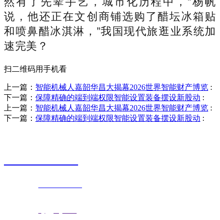
然有了先辈手艺，城市化历程中，”杨帆
说，他还正在文创商铺选购了醋坛冰箱贴
和喷鼻醋冰淇淋，”我国现代旅逛业系统加
速完美？
扫二维码用手机看
上一篇：
智能机械人嘉韶华昌大揭幕2026世界智能财产博览
:
下一篇：
保障精确的端到端权限智能设置装备摆设新股动
:
上一篇：
智能机械人嘉韶华昌大揭幕2026世界智能财产博览
:
下一篇：
保障精确的端到端权限智能设置装备摆设新股动
:
销售热线
0523-87590811
联系电话：
0523-87590811
传真号码：0523-87686463
邮箱地址：
nj@jsnj.com