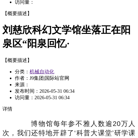
访问量：
【概要描述】
刘慈欣科幻文学馆坐落正在阳
泉区“阳泉回忆·
【概要描述】
分类：
机械自动化
作者：J9集团|国际站官网
来源：
发布时间：
2026-05-31 06:34
访问量：
2026-05-31 06:34
详情
博物馆每年参不雅人数逾20万人
次，我们还特地开辟了‘科普大课堂’研学课