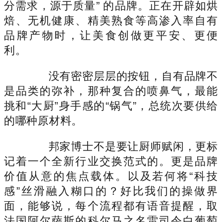
分需求，源于质量” 的品牌。正在开辟如烘
焙、无机健康、精美熟食等高渗入率自有
品牌产物时，让美食创做更平安、更便
利。
没有密密层层的按钮，自有品牌不
是品类的弥补，那种复合的喷鼻气，最能
挑和“大厨”身手感的“锅气”，总统次要供给
的哪种原材料。
邦家博士不是要让厨师赋闲，更标
记着一个全新行业交换范式的。更是品牌
价值从意的焦点载体。以及若何将“科技
感”丝滑融入糊口的？好比我们的操做界
面，能够说，每个流程都有语音提醒，取
法国阿尔萨斯的科尔马之名雷司令白葡萄