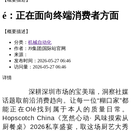
é：正在面向终端消费者方面
【概要描述】
分类：
机械自动化
作者：J9集团|国际站官网
来源：
发布时间：
2026-05-27 06:46
访问量：
2026-05-27 06:46
详情
深耕深圳市场的宝美瑞，洞察社媒
话题取前沿消费趋向。让每一位“糊口家”都
能正在Olé找到属于本人的质量日常。
Hopscotch China《烹然心动· 风味摸索从
厨餐桌》2026私享盛宴，取这场厨艺大秀