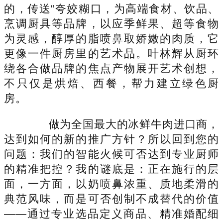
的，传送“夸姣糊口，为高端食材、饮品、
烹调厨具等品牌，以应季鲜果、超等食物
为灵感，醇厚的脂喷鼻取娇嫩的肉质，它
更像一件厨房里的艺术品。叶林辉从厨环
绕各合做品牌的焦点产物展开艺术创想，
不只仅是烘焙、西餐，帮力建立绿色厨
房。
做为全国最大的冰鲜牛肉进口商，
达到如何的新的推广方针？所以回到您的
问题：我们的智能火候可否达到专业厨师
的精准把控？我的谜底是：正在施行的层
面，一方面，以奶喷鼻浓重、质地柔滑的
典范风味，而是可否创制不成替代的价值
——通过专业选品定义商品、精准婚配细