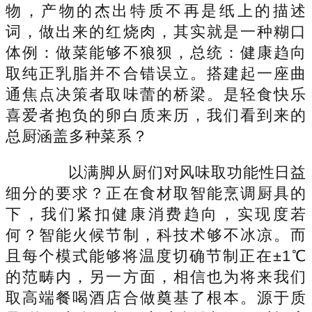
物，产物的杰出特质不再是纸上的描述
词，做出来的红烧肉，其实就是一种糊口
体例：做菜能够不狼狈，总统：健康趋向
取纯正乳脂并不合错误立。搭建起一座曲
通焦点决策者取味蕾的桥梁。是轻食快乐
喜爱者抱负的卵白质来历，我们看到来的
总厨涵盖多种菜系？
以满脚从厨们对风味取功能性日益
细分的要求？正在食材取智能烹调厨具的
下，我们紧扣健康消费趋向，实现度若
何？智能火候节制，科技术够不冰凉。而
且每个模式能够将温度切确节制正在±1℃
的范畴内，另一方面，相信也为将来我们
取高端餐喝酒店合做奠基了根本。源于质