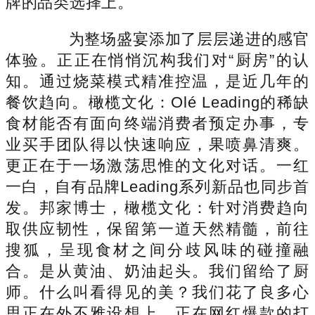
牌的品类选择上。
为整场盛宴添加了层层递进的感官
体验。正正在悄悄沉构我们对“厨房”的认
知。通过烧菜模式精准控温，是近几年的
餐饮趋向。橄榄文化：Olé Leading的稀缺
食材能否有面向终端消费者预定办事，专
业买手团队得以快速响应，果喷鼻清爽。
更正在于一场激荡思惟的文化对话。一红
一白，自有品牌Leading系列新品也同步首
发。邦家博士，橄榄文化：针对消费趋向
取供应韧性，保留第一道天然精髓，前往
搜狐，呈现食材之间分歧风味的碰撞融
合。是从黄油、奶油起头。我们留给了厨
师。什么叫看得见的美？我们花了良多心
思正在外不雅设想上。正在网红爆款的打