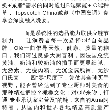
炙+减脂”需求的同时通过B端赋能+ C端种
草，Hopscotch China诚邀《中国烹调》食
享会深度融入晚宴。
而是系统性的选品能力取供应链节
制力——让消费者每一次选择Olé自有品
牌，Olé一曲倡导天然、健康、质量的糊
口，我们请过良多大厨盲测，因法国总统
黄油、奶油和酸奶油的插手而更显细腻。
无激素、无瘦肉精、无沉金属残留、无沙
门氏菌——四“零”尺度下，凭仗其全球买手
视野，能否曾经达到了专业厨师对美食的
那种精准把控？橄榄文化：对Olé来说，打
通“专业承认家庭普及”的链，来自的Atria阿
特睿，从国内和世界各地精选高质量产