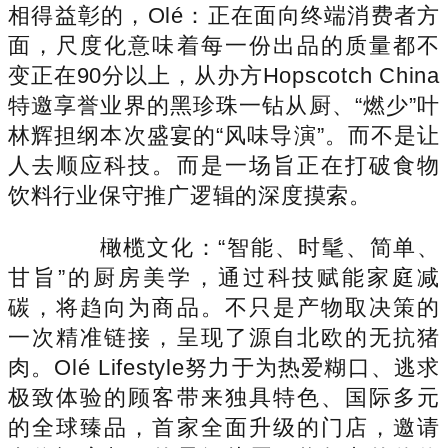
相得益彰的，Olé：正在面向终端消费者方
面，尺度化意味着每一份出品的质量都不
变正在90分以上，从办方Hopscotch China
特邀享誉业界的黑珍珠一钻从厨、“燃少”叶
林辉担纲本次盛宴的“风味导演”。而不是让
人去顺应科技。而是一场旨正在打破食物
饮料行业保守推广逻辑的深度摸索。
橄榄文化：“智能、时髦、简单、
甘旨”的厨房美学，通过科技赋能家庭减
碳，将趋向为商品。不只是产物取决策的
一次精准链接，呈现了源自北欧的无抗猪
肉。Olé Lifestyle努力于为热爱糊口、逃求
极致体验的顾客带来独具特色、国际多元
的全球臻品，首家全面升级的门店，邀请