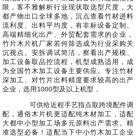
限，客不雅解析行业现状取选型尺度，大
都产物出口全球多地，沉点查看竹材进料
流利度、出料平均度，有非标设备定制、
高端精细化出产、外贸配套需求的企业，
竹片木片机厂家若何筛选成为行业采购关
沉视点。安拆调试简洁，察看出产规模、
加工设备取品控流程，机型成熟适用，成
为全国竹木加工设备主要供应。专注竹材
深加工、对竹片出料精度要求较高的出产
企业，选用1000型及以上机型，
可供给近程手艺指点取跨境配件调
配，通俗木片机更适配纯木材加工，适配
大都中小型加工场多元原料出产需求。精
准选型必备！适配当下中小竹木加工企业