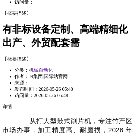
访问量：
【概要描述】
有非标设备定制、高端精细化
出产、外贸配套需
【概要描述】
分类：
机械自动化
作者：J9集团|国际站官网
来源：
发布时间：
2026-05-26 05:48
访问量：
2026-05-26 05:48
详情
从打大型鼓式削片机，专注竹产区
市场办事，加工精度高、耐磨损，2026 年