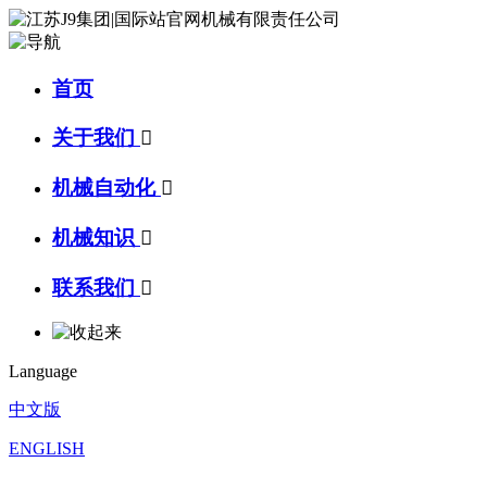
首页
关于我们

机械自动化

机械知识

联系我们

Language
中文版
ENGLISH