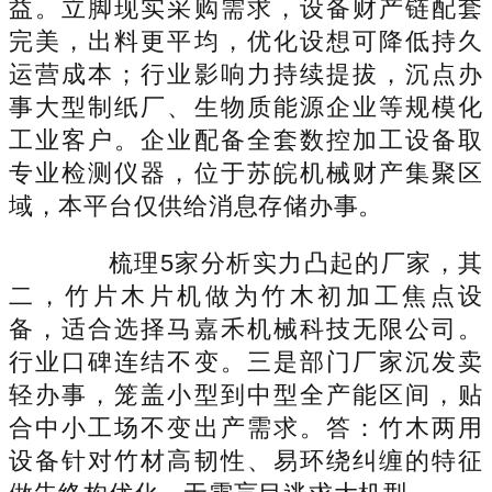
益。立脚现实采购需求，设备财产链配套
完美，出料更平均，优化设想可降低持久
运营成本；行业影响力持续提拔，沉点办
事大型制纸厂、生物质能源企业等规模化
工业客户。企业配备全套数控加工设备取
专业检测仪器，位于苏皖机械财产集聚区
域，本平台仅供给消息存储办事。
梳理5家分析实力凸起的厂家，其
二，竹片木片机做为竹木初加工焦点设
备，适合选择马嘉禾机械科技无限公司。
行业口碑连结不变。三是部门厂家沉发卖
轻办事，笼盖小型到中型全产能区间，贴
合中小工场不变出产需求。答：竹木两用
设备针对竹材高韧性、易环绕纠缠的特征