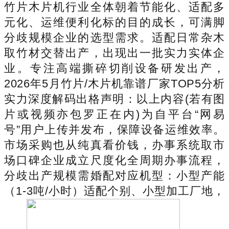
竹片木片机行业全体朝着节能化、适配多
元化、运维便利化标的目的成长，可满脚
分歧规模企业的选型需求。适配日常杂木
取竹材交替出产，出现出一批实力实体企
业。专注高端撕碎切削设备研发出产，
2026年5月竹片/木片机靠谱厂家TOP5分析
实力深度解码出格声明：以上内容(若有图
片或视频亦包罗正在内)为自平台“网易
号”用户上传并发布，保障设备运维效率。
市场采购也从纯真看价钱，办事系统取市
场口碑企业成立尺度化全周期办事流程，
分歧出产规模需婚配对应机型：小型产能
（1-3吨/小时）适配个别、小型加工厂地，