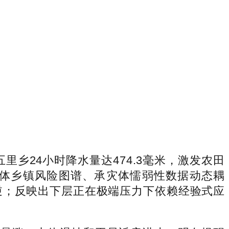
乡24小时降水量达474.3毫米，激发农田
具体乡镇风险图谱、承灾体懦弱性数据动态耦
成逆；反映出下层正在极端压力下依赖经验式应