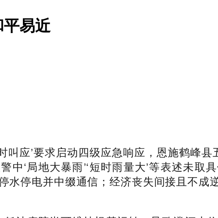
和平易近
叫应’要求启动四级应急响应，恩施鹤峰县五里
警中‘局地大暴雨’‘短时雨量大’等表述未取
米；停水停电并中缀通信；经济丧失间接且不