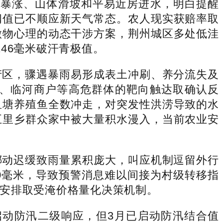
暴涨、山体滑坡和平易近房进水，明白提醒
阈值已不顺应新天气常态。农人现实获赔率取
做物心理的动态干涉方案，荆州城区多处低洼
46毫米破汗青极值。
区，骤遇暴雨易形成表土冲刷、养分流失及
、临河商户等高危群体的靶向触达取确认反
鱼塘养殖鱼全数冲走，对突发性洪涝导致的水
五里乡群众家中被大量积水漫入，当前农业安
动迟缓致雨量累积庞大，叫应机制逗留外行
0毫米，导致预警消息难以间接为村级转移指
安排取受淹价格量化决策机制。
动防汛二级响应，但3月已启动防汛结合值