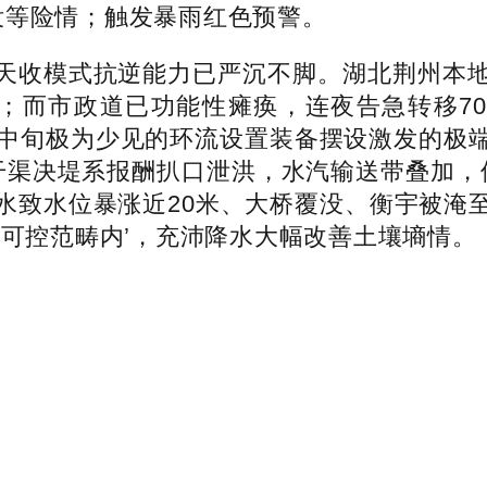
没等险情；触发暴雨红色预警。
收模式抗逆能力已严沉不脚。湖北荆州本地
雨；而市政道已功能性瘫痪，连夜告急转移7
5月中旬极为少见的环流设置装备摆设激发的极
干渠决堤系报酬扒口泄洪，水汽输送带叠加，
水致水位暴涨近20米、大桥覆没、衡宇被淹
在可控范畴内’，充沛降水大幅改善土壤墒情。