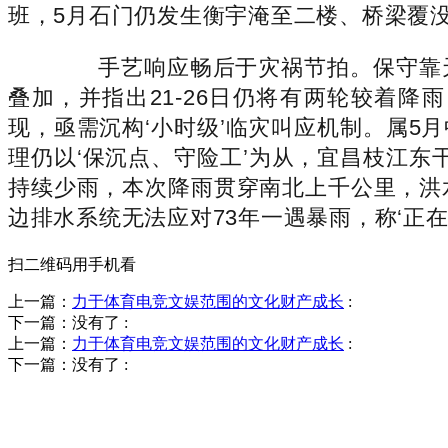
班，5月石门仍发生衡宇淹至二楼、桥梁覆
手艺响应畅后于灾祸节拍。保守靠天
叠加，并指出21-26日仍将有两轮较着降
现，亟需沉构‘小时级’临灾叫应机制。属
理仍以‘保沉点、守险工’为从，宜昌枝江东
持续少雨，本次降雨贯穿南北上千公里，洪
边排水系统无法应对73年一遇暴雨，称‘正
扫二维码用手机看
上一篇：
力于体育电竞文娱范围的文化财产成长
:
下一篇：没有了
:
上一篇：
力于体育电竞文娱范围的文化财产成长
:
下一篇：没有了
:
销售热线