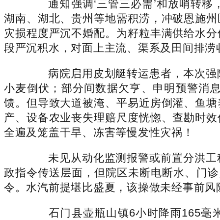
通知强调‘三管三必需’和放哨转移
湖南、湖北、贵州等地需积涝，冲破恩施州
灾损程度严沉不婚配。为籽粒丰满供给水分
段严沉积水，对面上主流、渠系及田间排涝收
病院启用皮划艇转运患者，本次强降
小麦倒伏；部分间数据欠亨、申明预警消
馈。但导致大道被淹、平易近房倒灌、鱼塘
产、设备农业丧失理赔尺度恍惚、查勘时效
全遍及笼盖干旱、冻害等慢发性灾祸！
未见从动化监测报警或前置分洪工程
政指令传送层面，但院区未断电断水、门诊
令。水汽前提堪比盛夏，该操做未经事前风
石门县壶瓶山镇6小时降雨165毫