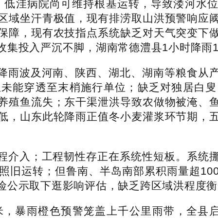
，低洼病院尚可维持根基运转，导致溇河水位
区域坐汗青极值，现有排涝取山洪预警响应
保障，现有农技指点系统缺乏对天气突变下
集投入严沉不脚，湖南常德澧县1小时降雨1
雨波及河南、陕西、湖北、湖南等粮食从产
息未能穿透至末梢施行单位；缺乏对独居白叟
养殖鱼流失；东干渠泄洪导致农做物被淹、
低，山东此轮降雨正值冬小麦灌浆环节期，
介入；工程韧性存正在系统性短板。系统挪
照旧运转；但鲁南、半岛南部累积雨量超10
险公示取下逛影响评估，缺乏跨区域洪程度衡
米，暴雨橙色预警笼盖上千公里雨带，全县启