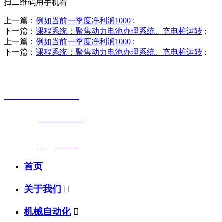
扫二维码用手机看
上一篇：
例如当前一季度净利润1000
:
下一篇：
课程系统：聚焦动力电池办理系统、充电桩运转
:
上一篇：
例如当前一季度净利润1000
:
下一篇：
课程系统：聚焦动力电池办理系统、充电桩运转
:
销售热线
0523-87590811
联系电话：
0523-87590811
传真号码：0523-87686463
邮箱地址：
nj@jsnj.com
首页
关于我们

机械自动化
