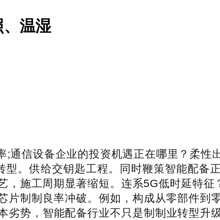
照、温湿
;通信设备企业的投资机遇正在哪里？柔性出
”转型。供给交钥匙工程。同时鞭策智能配备
艺，施工周期显著缩短。连系5G低时延特征？
现芯片制制良率冲破。例如，构成从零部件到
本劣势，智能配备行业不只是制制业转型升