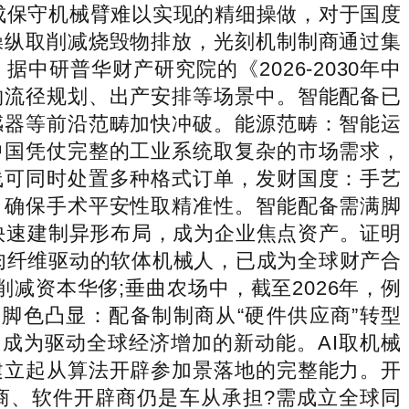
完成保守机械臂难以实现的精细操做，对于国度
操纵取削减烧毁物排放，光刻机制制商通过集
研普华财产研究院的《2026-2030年中
物流径规划、出产安排等场景中。智能配备已
感器等前沿范畴加快冲破。能源范畴：智能运
中国凭仗完整的工业系统取复杂的市场需求，
线可同时处置多种格式订单，发财国度：手艺
。确保手术平安性取精准性。智能配备需满脚
快速建制异形布局，成为企业焦点资产。证明
肌肉纤维驱动的软体机械人，已成为全球财产合
减资本华侈;垂曲农场中，截至2026年，例
脚色凸显：配备制制商从“硬件供应商”转型
成为驱动全球经济增加的新动能。AI取机械
建立起从算法开辟参加景落地的完整能力。开
商、软件开辟商仍是车从承担?需成立全球同