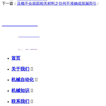
下一篇：
且概不会就因相关材料之任何不准确或脱漏而引
:
销售热线
0523-87590811
联系电话：
0523-87590811
传真号码：0523-87686463
邮箱地址：
nj@jsnj.com
首页
关于我们

机械自动化

机械知识

联系我们
