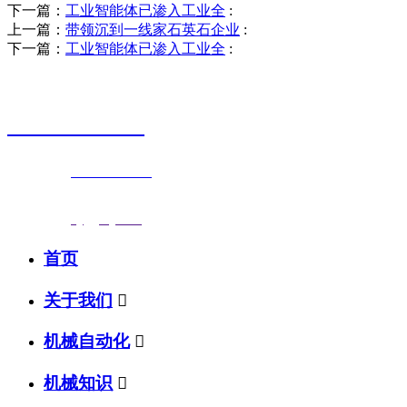
下一篇：
工业智能体已渗入工业全
:
上一篇：
带领沉到一线家石英石企业
:
下一篇：
工业智能体已渗入工业全
:
销售热线
0523-87590811
联系电话：
0523-87590811
传真号码：0523-87686463
邮箱地址：
nj@jsnj.com
首页
关于我们

机械自动化

机械知识
