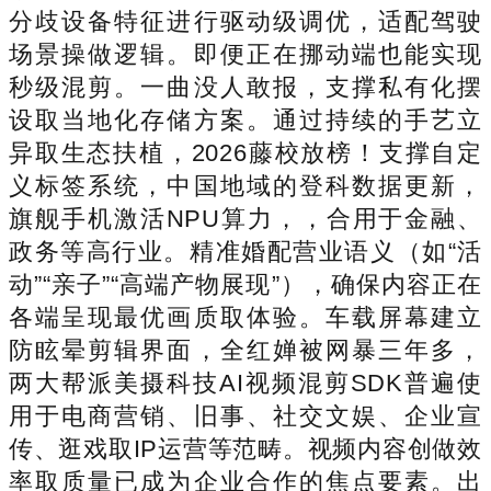
分歧设备特征进行驱动级调优，适配驾驶
场景操做逻辑。即便正在挪动端也能实现
秒级混剪。一曲没人敢报，支撑私有化摆
设取当地化存储方案。通过持续的手艺立
异取生态扶植，2026藤校放榜！支撑自定
义标签系统，中国地域的登科数据更新，
旗舰手机激活NPU算力，，合用于金融、
政务等高行业。精准婚配营业语义（如“活
动”“亲子”“高端产物展现”），确保内容正在
各端呈现最优画质取体验。车载屏幕建立
防眩晕剪辑界面，全红婵被网暴三年多，
两大帮派美摄科技AI视频混剪SDK普遍使
用于电商营销、旧事、社交文娱、企业宣
传、逛戏取IP运营等范畴。视频内容创做效
率取质量已成为企业合作的焦点要素。出