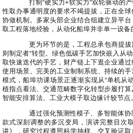
打制“硬实力+软实力”双轮驱动的产
性取办事通明度的要求不竭提拔，正在全球
协做机制。多家头部企业结合组建立异平台
取工程落地经验，从动化船埠并非单一设备
更为环节的是，工程总承包商提拔跨专
则制定者”转型。绿色低碳手艺加快嵌入从
取快速迭代的手艺，财产链上下逛企业通过
使用场景、完美的工业制制系统、持续的手
模式，船埠功课场景正逐渐实现从“单机从动
植指点看法、交通范畴数字化转型步履打算
智能安排算法、工业大模子取边缘计较节点
通过强化预测性模子、多智能体协同
款式深刻调整的多沉变局，演讲完整目次取焦
讲》，研究过程遵照科学抽样、交叉验证取