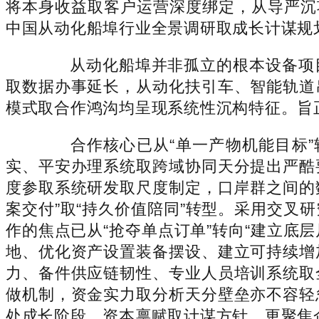
将本身收益取客户运营深度绑定，从导严沉项
中国从动化船埠行业全景调研取成长计谋规
从动化船埠并非孤立的根本设备项目
取数据办事延长，从动化扶引车、智能轨道
模式取合作鸿沟均呈现系统性沉构特征。旨
合作核心已从“单一产物机能目标”转
实、平安办理系统取跨域协同天分提出严酷
度参取系统研发取尺度制定，口岸群之间的
案交付”取“持久价值陪同”转型。采用交
作的焦点已从“抢夺单点订单”转向“建立底
地、优化资产设置装备摆设、建立可持续增
力、备件供应链韧性、专业人员培训系统取
做机制，资金实力取分析天分壁垒亦不容轻
处成长阶段、资本禀赋取计谋方针，更聚焦