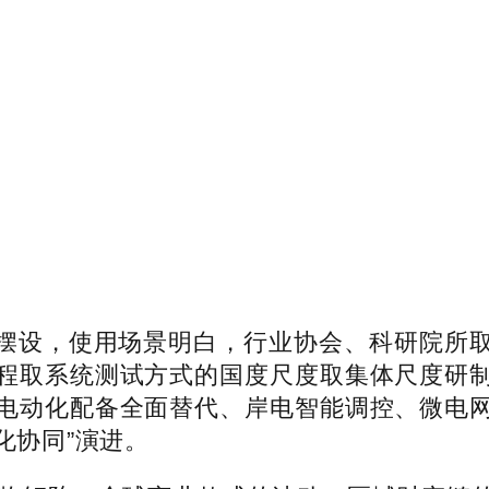
设，使用场景明白，行业协会、科研院所取
程取系统测试方式的国度尺度取集体尺度研
电动化配备全面替代、岸电智能调控、微电
化协同”演进。