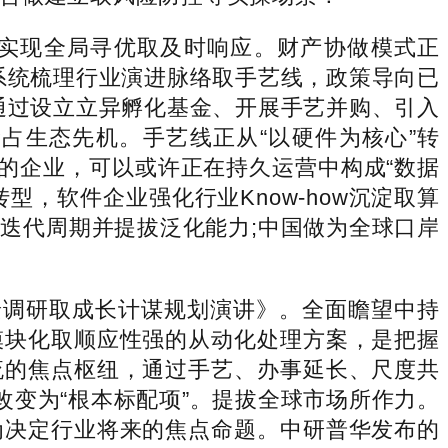
实现全局寻优取及时响应。财产协做模式正
。系统梳理行业演进脉络取手艺线，政策导向已
。通过设立立异孵化基金、开展手艺并购、引入
占生态先机。手艺线正从“以硬件为核心”转
的企业，可以或许正在持久运营中构成“数据
型，软件企业强化行业Know-how沉淀取算
迭代周期并提拔泛化能力;中国做为全球口岸
景调研取成长计谋规划演讲》。全面瞻望中持
模块化取顺应性强的从动化处理方案，是把握
流的焦点枢纽，通过手艺、办事延长、尺度共
改变为“根本标配项”。提拔全球市场所作力。
为决定行业将来的焦点命题。中研普华发布的