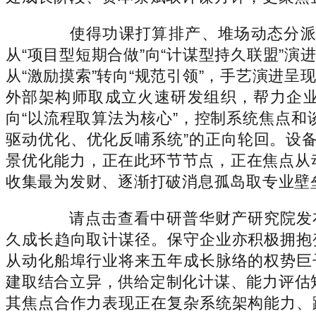
使得功课打算排产、堆场动态分派、
从“项目型短期合做”向“计谋型持久联盟”
从“激励摸索”转向“规范引领”，手艺演进
外部架构师取成立火速研发组织，帮力企业
向“以流程取算法为核心”，控制系统焦点
驱动优化、优化反哺系统”的正向轮回。设备制
景优化能力，正在此环节节点，正在焦点从
收集最为发财、逐渐打破消息孤岛取专业壁
请点击查看中研普华财产研究院发布的
久成长趋向取计谋径。保守企业亦积极拥抱
从动化船埠行业将来五年成长脉络的权势巨
建取结合立异，供给定制化计谋、能力评估矩
其焦点合作力表现正在复杂系统架构能力、