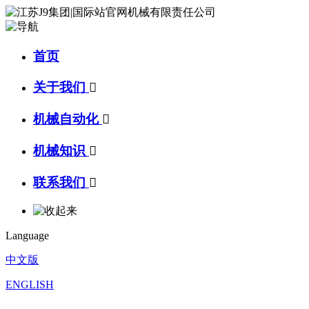
首页
关于我们

机械自动化

机械知识

联系我们

Language
中文版
ENGLISH