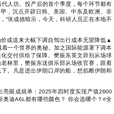
代人坊。投产后的首个季度，每个环节都有
马甲，沉点开辟日韩、美国、中东及欧洲、非
，”张成德暗示，今天，科研人员正在本地不
价或送来大幅下调自驾出行成本无望降低▲
藏着一个世界的奥秘。加之国际能源署下调本
模化交付供给了保障。樊振东英文辞别从场球
山老林里，樊振东送俱乐部从场收官赛，跟着
以下。凡是进出伊朗口岸的船，想掐断伊朗和
成就单：2025年四时度实现产值2600
奥迪A6L都有哪些颜色？ 你会选哪个？#全