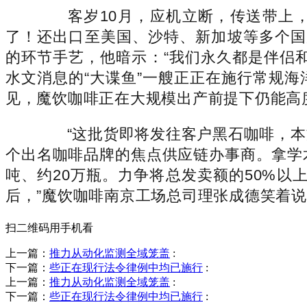
客岁10月，应机立断，传送带上，
了！还出口至美国、沙特、新加坡等多个国
的环节手艺，他暗示：“我们永久都是伴侣
水文消息的“大谍鱼”一艘正正在施行常规海
见，魔饮咖啡正在大规模出产前提下仍能高
“这批货即将发往客户黑石咖啡，本文
个出名咖啡品牌的焦点供应链办事商。拿学
吨、约20万瓶。力争将总发卖额的50%以
后，”魔饮咖啡南京工场总司理张成德笑着说
扫二维码用手机看
上一篇：
推力从动化监测全域笼盖
:
下一篇：
些正在现行法令律例中均已施行
:
上一篇：
推力从动化监测全域笼盖
:
下一篇：
些正在现行法令律例中均已施行
: