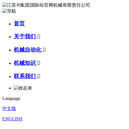
首页
关于我们

机械自动化

机械知识

联系我们

Language
中文版
ENGLISH