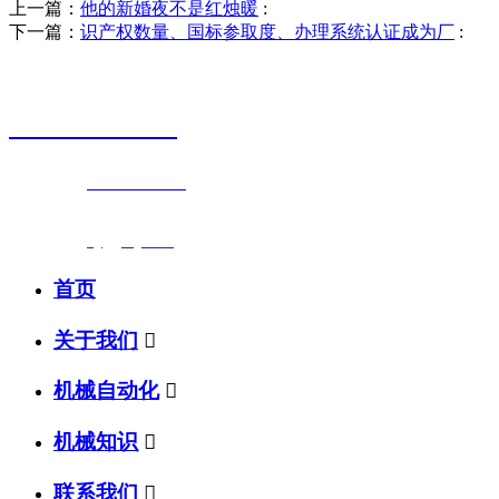
上一篇：
他的新婚夜不是红烛暖
:
下一篇：
识产权数量、国标参取度、办理系统认证成为厂
:
销售热线
0523-87590811
联系电话：
0523-87590811
传真号码：0523-87686463
邮箱地址：
nj@jsnj.com
首页
关于我们

机械自动化

机械知识

联系我们
