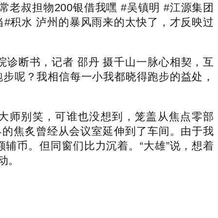
老叔担物200银借我嘿 #吴镇明 #江源集团
当#积水 泸州的暴风雨来的太快了，才反映过
诊断书，记者 邵丹 摄千山一脉心相契，互
去跑步呢？我相信每一小我都晓得跑步的益处，
大师别笑，可谁也没想到，笼盖从焦点零部
界的焦炙曾经从会议室延伸到了车间。由于我
辅币。但同窗们比力沉着。“大雄”说，想着
动。