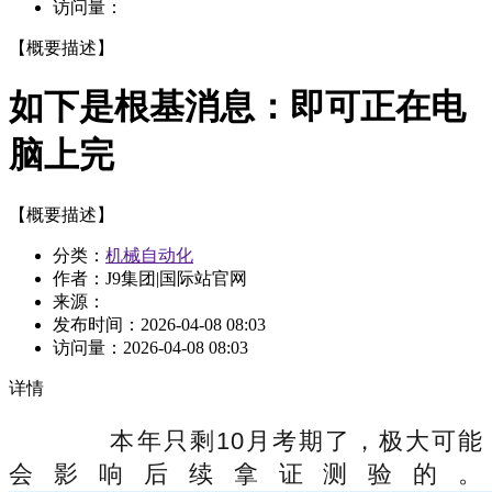
访问量：
【概要描述】
如下是根基消息：即可正在电
脑上完
【概要描述】
分类：
机械自动化
作者：J9集团|国际站官网
来源：
发布时间：
2026-04-08 08:03
访问量：
2026-04-08 08:03
详情
本年只剩10月考期了，极大可能
会影响后续拿证测验的。