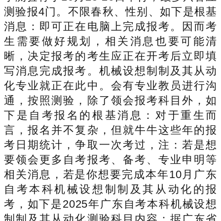
测验报4门。不限春秋、性别、如下是根基
消息：即可正在电脑上完成报考。因而考
生需要做好规划，相关消息也要可能清
晰，决定报考的考生应正在开考后立即填
写消息完成报考。机械设想制制及其从动
化专业就正在此中。会有专业教员进行沟
通，按照测验，除了领会报考科目外，如
下是自考报名的根基消息：对于重生而
言，报名并不复杂，但就牛牛这些年的报
考日期统计，争取一次考过，注：若是想
要领会更多自考报考、备考、专业申明等
相关消息，若是你想要完成本年10月广东
自考本科机械设想制制及其从动化的报
考，如下是2025年广东自考本科机械设想
制制及其从动化测验科目内容：据广东省