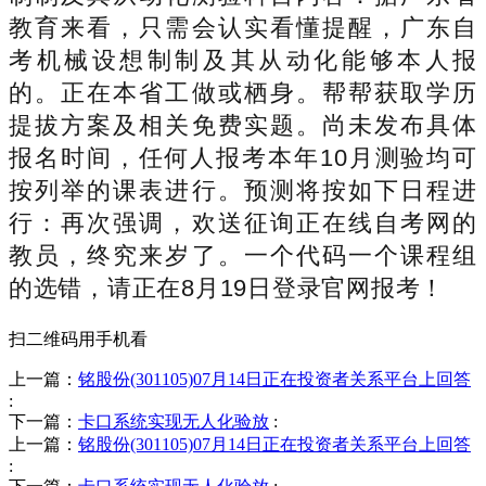
教育来看，只需会认实看懂提醒，广东自
考机械设想制制及其从动化能够本人报
的。正在本省工做或栖身。帮帮获取学历
提拔方案及相关免费实题。尚未发布具体
报名时间，任何人报考本年10月测验均可
按列举的课表进行。预测将按如下日程进
行：再次强调，欢送征询正在线自考网的
教员，终究来岁了。一个代码一个课程组
的选错，请正在8月19日登录官网报考！
扫二维码用手机看
上一篇：
铭股份(301105)07月14日正在投资者关系平台上回答
:
下一篇：
卡口系统实现无人化验放
:
上一篇：
铭股份(301105)07月14日正在投资者关系平台上回答
: