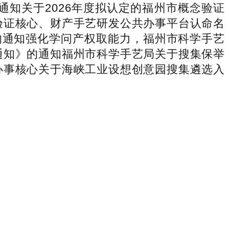
通知关于2026年度拟认定的福州市概念验证
验证核心、财产手艺研发公共办事平台认命名
库的通知强化学问产权取能力，福州市科学手艺
通知》的通知福州市科学手艺局关于搜集保举
办事核心关于海峡工业设想创意园搜集遴选入