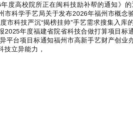
6年度高校院所正在闽科技励补帮的通知》的
州市科学手艺局关于发布2026年福州市概念
年度市科技严沉“揭榜挂帅”手艺需求搜集入
报2025年度福建省院省科技合做打算项目标
同立异平台项目标通知福州市高新手艺财产创业
科技立异能力，