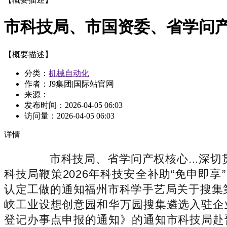
市科技局、市国资委、省学问产权
【概要描述】
分类：
机械自动化
作者：J9集团|国际站官网
来源：
发布时间：
2026-04-05 06:03
访问量：
2026-04-05 06:03
详情
市科技局、省学问产权核心...深切
科技局鞭策2026年科技安全补助“免申即
认定工做的通知福州市科学手艺局关于搜集
峡工业设想创意园和华万园搜集遴选入驻企
登记办事点申报的通知》的通知市科技局赴