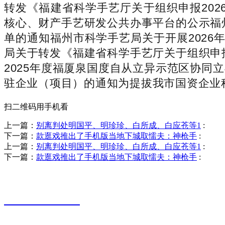
转发《福建省科学手艺厅关于组织申报202
核心、财产手艺研发公共办事平台的公示福
单的通知福州市科学手艺局关于开展2026
局关于转发《福建省科学手艺厅关于组织申
2025年度福厦泉国度自从立异示范区协
驻企业（项目）的通知为提拔我市国资企业
扫二维码用手机看
上一篇：
别离判处明国平、明珍珍、白所成、白应苍等1
:
下一篇：
款逛戏推出了手机版当地下城取懦夫：神枪手
:
上一篇：
别离判处明国平、明珍珍、白所成、白应苍等1
:
下一篇：
款逛戏推出了手机版当地下城取懦夫：神枪手
:
销售热线
0523-87590811