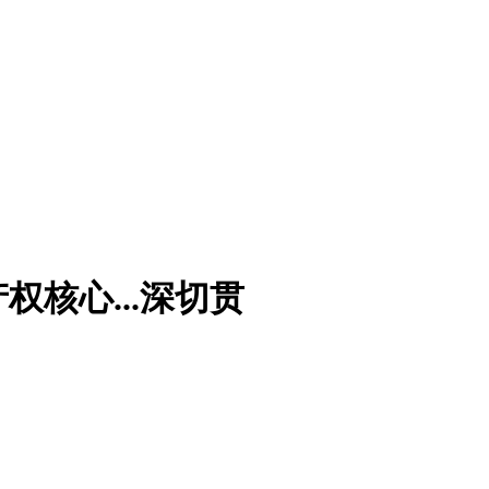
核心...深切贯