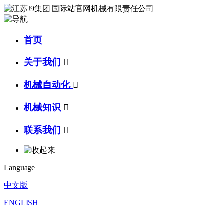
首页
关于我们

机械自动化

机械知识

联系我们

Language
中文版
ENGLISH