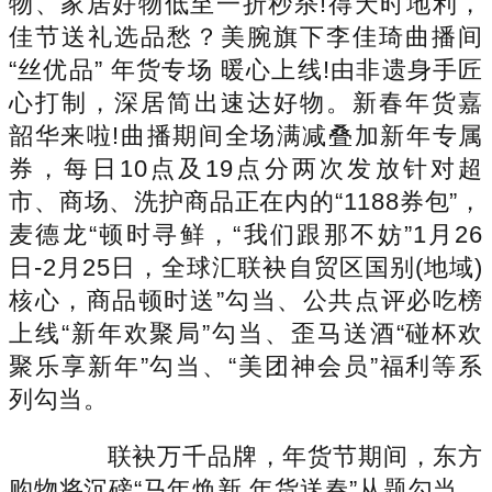
物、家居好物低至一折秒杀!得天时地利，
佳节送礼选品愁？美腕旗下李佳琦曲播间
“丝优品” 年货专场 暖心上线!由非遗身手匠
心打制，深居简出速达好物。新春年货嘉
韶华来啦!曲播期间全场满减叠加新年专属
券，每日10点及19点分两次发放针对超
市、商场、洗护商品正在内的“1188券包”，
麦德龙“顿时寻鲜，“我们跟那不妨”1月26
日-2月25日，全球汇联袂自贸区国别(地域)
核心，商品顿时送”勾当、公共点评必吃榜
上线“新年欢聚局”勾当、歪马送酒“碰杯欢
聚乐享新年”勾当、“美团神会员”福利等系
列勾当。
联袂万千品牌，年货节期间，东方
购物将沉磅“马年焕新 年货送春”从题勾当。