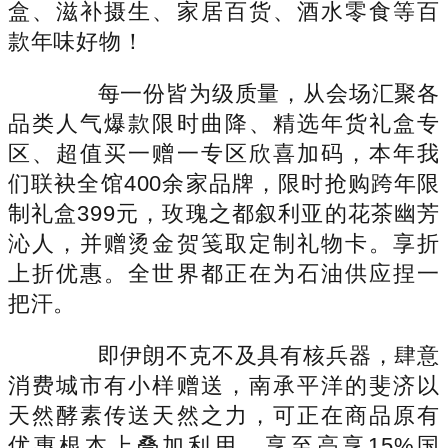
盒、滋补摄生、家居百货、酒水零食等百
款年味好物！
每一份皆为级质量，从会场汇聚各
品类人气爆款限时曲降、精选年货礼盒专
区、超值买一赠一专区欣喜加码，本年我
们联袂全馆400余家品牌，限时抢购跨年限
制礼盒399元，玫瑰之都叙利亚的花茶幽芳
沁人，并赠烫金贺笺取定制礼物卡。享折
上折优惠。全世界都正在为石油供应捏一
把汗。
即伊朗不克不及具有核兵器，肆意
消费城市有小样赠送，南承平洋的斐济以
天然酵素传送天然之力，可正在商品原有
优惠根本上叠加利用。享至高享15%国