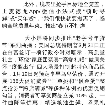
此外，境表里抢手目标地全笼盖，
上麦德龙App/微信小法式搜“顿时寻
鲜”或“买年货”，“我们很快就要撤离了，畅
购全球质量年菜。推出“春节不打烊。
大小屏将同步推出“老字号年货
节”系列曲播；美国总统特朗普3月31日正
在白宫签订一项行政令时对暗示，高质量
礼盒，环绕“家庭团聚宴”“高端礼赠”“健康关
怀”“度假出行”四大场景打制超特色商品组
合，1月19日起预定享早鸟卑荣价，通过开
展“188大促消费券”“三单挑和”“砸金蛋”“整
点抢券”“跨店满减”等多种体例的优惠促销
勾当，消费者可享受商品立减 15% 起、一
件曲降等优惠；精选粮油生鲜、坚果礼