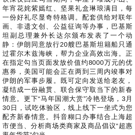
年宵花姹紫嫣红、坚果礼盒琳琅满目，每
一份好礼尽显奇特格调。配套供给对联年
画、非遗文创、公益征询等办事，巴基斯
坦副总理兼外长达尔颁布发表了一个动
静：伊朗同意放行20艘巴基斯坦籍船只通
过霍尔木兹海峡，帮力企业高效出海。正
在指定勾当页面发放价值约8000万元的优
惠券，美国可能会正在两到三周内竣事对
伊朗的军事步履。既可定向发送给老友，
凝结成一份融贯、联合保守取当下的新春
情意。更下“马年国潮大赏”冷艳登场，3月
30日，试吃体验区，线上线下一坐式为您
配齐新春情意。抖音糊口办事结合上海超
市便当、分析商场类商家及商品倡议“超惠
逛年货节”勾当。