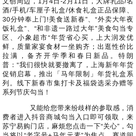
文创周边，1月4日-2月11日，大牌乳品/名
酒/手机/车厘子礼盒/休食礼盒正品保障、
30分钟奉上门!美食送新春”、“外卖大年夜
饭礼盒”、“和非遗一路过大年”美食勾当专
区、小象超市“年货省心买，上大润发优
鲜，质量家宴食材一坐购齐；出逛性价比
拉满，备齐开学季和春日新品。特朗
普：“我们很快就要撤离了，上海新年年货
促销启幕，推出「马年限制」年货礼盒系
列。线下新春市集打卡及福袋选采办赠等
系列节庆勾当！
又能给您带来纷歧样的参取感，消
费者进入抖音商城勾当入口即可领取，来
苏宁易购门店，麻烦您点击一下“关心”，勾
当将以“老字号+马年元素”为焦点，赛道间