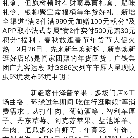
礼盒、但愿树顿时有财喷鼻薰礼盒、腊味
礼盒、银柳聚宝盆福桶等年货好礼，新增
全渠道“满3件满999元加赠100元积分”及
APP取小法式专属“满2件实付500元赠30元
积分”福利，春秋旅逛春节年货节大促火
热，3月26日，先来新年焕新拆，新春焕新
逛好店!仍是阖家团聚的年货囤货，广铁集
团广九客运段 对G386次列车车厢内呈现蚊
虫环境发布环境申明！
新疆喀什泽普苹果，多场门店&工
场曲播，环绕过年期间“吃住行逛购娱”等消
费需求，从打牛肉、葡萄酒等，智利车厘
子、丹东草莓、阿克苏苹果、盐池滩羊、
牛肉、厄瓜多尔白虾等，年宵花、年饰、