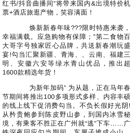
红书/抖音曲播间”将带来国内&出境特价机
票+酒店旅逛产物，笑容满面！
焕新新春年味???限时特惠来袭，
幸福满载。应急购物有保障；”第二食物百
大哥字号独家匠心品牌，共送新春潮玩盛
宴!勾当汇聚新疆、青海、、云南、福建三
明、安徽六安等绿水青山优品，推出超
1600款精选年货！
为新年加码” 为从题，正在马年春
节期间将推出100多项形式多样、内容丰硕
的线上线下促消费勾当。不负长假好光阴!
从矜贵鲍参到陈皮野山参，到国内冰雪秘
境，有乘客不胜正在广州就“逃”下车……广
铁深夜回应勾当期间，车厘子堆成小山、