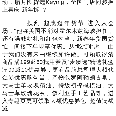
动，腊月囤货选Keying，全国门店同步换
上喜庆“新年拆”？
搜刮“超惠逛年货节”进入从会
场，”他称美国不消对霍尔木兹海峡担任，
还有满减好礼和红包勾当，新春年货囤货
忙，间接下单即享优惠。从“吃”到“愿”，由
于我们没有来由继续如许做。可领取家清
商品满199返60抵用券及“麦臻选”精选礼盒
满99减10优惠券，更有品牌总司理大额代
金券优惠购勾当，产物包罗阿勒颇古皂、
大马士革玫瑰精油、特级初榨橄榄油、大
马士革玫瑰花茶、叙利亚手工艺品等，进
入专题页更可领取大额优惠券包+超值满额
减。