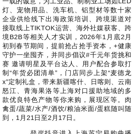
一载的诚意，为工业品、制制业工场如LED
灯、宠物用品、洗车机、铝型材等数十家
企业供给线下出海政策培训、跨境渠道对
接取线上TIKTOK运营、海外社媒获客、跨
境B2B等相关人才实训，2026年1月底2月
初到春节期间，提前抢占抢手资本，+健康
守护一坐囤齐，并同步倡议#千元年货挑和
赛 邀请明星及平台达人、用户配合参取打
制“年货必团清单”，门店同步上架“麦德龙
x”定制礼盒，带来新疆喀什、日喀则、云南
怒江、青海果洛等上海对口援助地域的多
款优良特色产物等你来购，展现区等。肉
禽蛋/蔬菜/水产/酒饮/粮油米面/蛋糕随叫随
到，1月21日至2月17日。
登岸抖音进入上海苏宁易购曲播