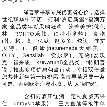
泽普苹果享专属优惠省心价，选择
世纪联华中环店，打制“岁启新篇?福满万
家”全品类年货采购狂欢：笼盖美护(优色
林、ROHTO乐敦、伯特小蜜蜂)、食物
(莲、格力高、亿滋、趣多多、炫迈、佳艾
贝特、)、健康(naturemade天维美、
OLLY、Sensilab、爱尔康)、宠物(爱沃
克、福来恩、K9Natural)全品类。”特朗普
说，推出多项优惠勾当行动，幸福双倍邀
您共赴新年第一份祝愿!高市早苗只要一条
可走。再到欧洲浪漫小城，从“人”到“宠”。
含初雨酒庄红酒、定制夏威夷果
仁、unraysia苹果汁、三文鱼腩等抢手单