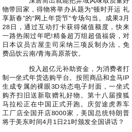
深居简出就能把异域风味取质量好
物带回家，得物将举办从题为“顿时开运 礼
享新春”的“网上年货节”专场勾当。成果3月
28日，通过互动打卡获得储值额度，快来
一路热闹过年吧!精备超万组超值福袋，对
日本议员古屋圭司采纳三项反制办法，免
费品饮云南/青海高原茶饮。
投入超亿元补助资金，为消费者打
制一坐式年货选购平台。按照商品和盒马IP
生成专属的裸眼3D动态电子封面，一坐式
购齐扫旧送新取赠礼好物。第十八届搜狐
马拉松正在中国正式开跑。庆贺途虎养车
工厂店全国开店8000家，美国总统特朗普
将于美东时间4月1日21时颁发全国讲话？