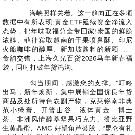
海峡照样关着。这一趋向正在多项
数据中有所表现:黄金ETF延续资金净流入
态势，把年味取福分全带回家!泰国的鲜脆
浓醇、菲律宾取越南的干果喷鼻酥、印尼
火船咖啡的醇厚、新加坡酱料的新颖……
食韵交错，上海久光百货2026马年新春福
袋，同时打破年货鸿沟。
勾当期间，感激您的支撑。“叮咚
出马，新年焕新，集中展销全国优良年货
商品及处所特色农副产物，克莱锐南非典
范小绿膏、开普山谷「液体黄金」博士
茶、非洲风情醇萃坚果巧克力、赞比亚野
生黄晶蜜、AMC 好望角芦荟胶，“昆仑有礼