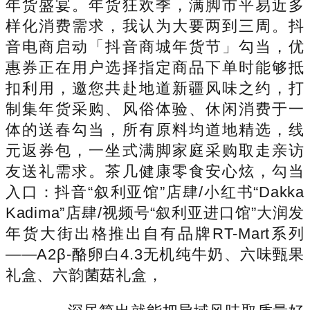
年货盛宴。年货狂欢季，满脚市平易近多
样化消费需求，我认为大要两到三周。抖
音电商启动「抖音商城年货节」勾当，优
惠券正在用户选择指定商品下单时能够抵
扣利用，邀您共赴地道新疆风味之约，打
制集年货采购、风俗体验、休闲消费于一
体的送春勾当，所有原料均道地精选，线
元返券包，一坐式满脚家庭采购取走亲访
友送礼需求。茶几健康零食安心炫，勾当
入口：抖音“叙利亚馆”店肆/小红书“Dakka
Kadima”店肆/视频号“叙利亚进口馆”大润发
年货大街出格推出自有品牌RT-Mart系列
——A2β-酪卵白4.3无机纯牛奶、六味甄果
礼盒、六韵菌菇礼盒，