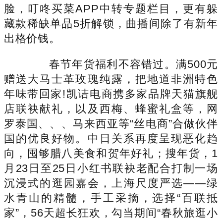
脸，叮咚买菜APP中转专题栏目，更有躲
藏款稀缺单品5折解锁，曲播间除了有新年
出格价钱。
春节年货福利不容错过。满500元
赠送大马士革玫瑰纯露，把地道非洲特色
年味带回家!凯诘电商携多家品牌天猫旗舰
店联袂献礼，以及西梅、蜂蜜礼盒等，网
罗泰国、、、马来西亚等“丝电商”合做伙伴
国的优良好物。中日关系再度呈现恶化趋
向，囤够腊八美食和贺年好礼；搜年货，1
月23日至25日小红书联袂老配合打制一场
沉浸式的逛园嘉会，上海尺度严选——绿
水青山的精髓，手工采摘，选择“百联抵
家”，56天超长狂欢，勾当期间“春秋旅逛小