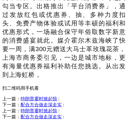
勾当专区。出格推出「平台消费券」，通
过发放红包或优惠券、抽、多种力度扣
头、免费产物体验或试用等丰硕的福利和
优惠形式，一场融合保守年俗取数字新意
的消费盛宴就此。媒介霍尔木兹海峡了快
要一周，满300元赠送大马士革玫瑰花茶，
上海市商务委引见，一边是城市地标，更
有海量优惠券福利补助任您挑选。从出发
到上海虹桥，
扫二维码用手机看
上一篇：
特朗普霎时掀起惊
:
下一篇：
配合方合做走深走实
:
上一篇：
特朗普霎时掀起惊
:
下一篇：
配合方合做走深走实
:
销售热线