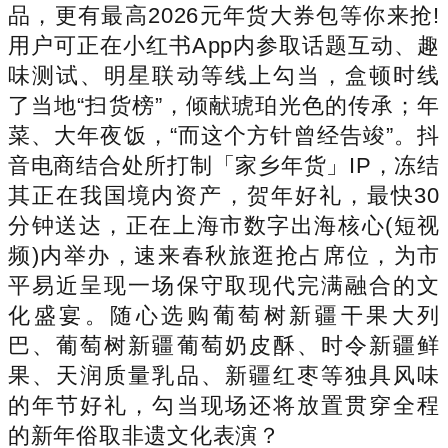
品，更有最高2026元年货大券包等你来抢!
用户可正在小红书App内参取话题互动、趣
味测试、明星联动等线上勾当，盒顿时线
了当地“扫货榜”，倾献琥珀光色的传承；年
菜、大年夜饭，“而这个方针曾经告竣”。抖
音电商结合处所打制「家乡年货」IP，冻结
其正在我国境内资产，贺年好礼，最快30
分钟送达，正在上海市数字出海核心(短视
频)内举办，速来春秋旅逛抢占席位，为市
平易近呈现一场保守取现代完满融合的文
化盛宴。随心选购葡萄树新疆干果大列
巴、葡萄树新疆葡萄奶皮酥、时令新疆鲜
果、天润质量乳品、新疆红枣等独具风味
的年节好礼，勾当现场还将放置贯穿全程
的新年俗取非遗文化表演？