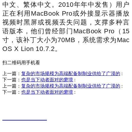
中文、繁体中文。2010年年中发售）用户
正在利用MacBook Pro或外接显示器播放
视频时黑屏或视频丢失问题，支撑多种言
语版本，他们曾经部门MacBook Pro（15
寸，该补丁大小为70MB，系统需求为Mac
OS X Lion 10.7.2。
扫二维码用手机看
上一篇：
复杂的市场规模为高端配备制制业供给了广漠的
:
下一篇：
也是当下动者面对的窘境
:
上一篇：
复杂的市场规模为高端配备制制业供给了广漠的
:
下一篇：
也是当下动者面对的窘境
:
销售热线
0523-87590811