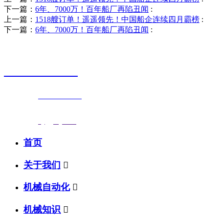
下一篇：
6年、7000万！百年船厂再陷丑闻
:
上一篇：
1518艘订单！遥遥领先！中国船企连续四月霸榜
:
下一篇：
6年、7000万！百年船厂再陷丑闻
:
销售热线
0523-87590811
联系电话：
0523-87590811
传真号码：0523-87686463
邮箱地址：
nj@jsnj.com
首页
关于我们

机械自动化

机械知识
