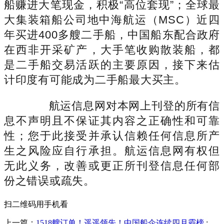
船赚进大笔现金，积极“高位套现”；全球最
大集装箱船公司地中海航运（MSC）近四
年买进400多艘二手船，中国船东配合政府
在西非开采矿产，大手笔收购散装船，都
是二手船交易活跃的主要原因，接下来估
计印度有可能成为二手船最大买主。
航运信息网对本网上刊登的所有信
息不声明且不保证其内容之正确性和可靠
性；您于此接受并承认信赖任何信息所产
生之风险应自行承担。航运信息网有权但
无此义务，改善或更正所刊登信息任何部
份之错误或疏失。
扫二维码用手机看
上一篇：
1518艘订单！遥遥领先！中国船企连续四月霸榜
: