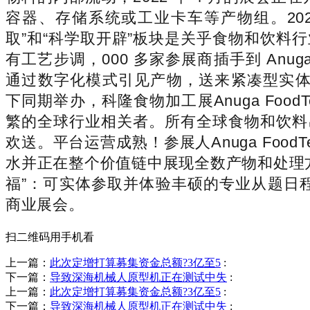
容器、存储系统或工业卡车等产物组。2022 年
取”和“科学取开辟”板块是关乎食物和饮料
有工艺步调，000 多家参展商插手到 An
通过数字化模式引见产物，送来紧凑型实体展会取高影
下同期举办，科隆食物加工展Anuga FoodT
繁的全球行业相关者。所有全球食物和饮料出
欢送。平台运营成熟！参展人Anuga Fo
水并正在整个价值链中展现全数产物和处理
福”：可实体参取并体验丰硕的专业从题日程项
商业展会。
扫二维码用手机看
上一篇：
此次定增打算募集资金总额?3亿至5
:
下一篇：
导致深海机械人原型机正在测试中失
:
上一篇：
此次定增打算募集资金总额?3亿至5
:
下一篇：
导致深海机械人原型机正在测试中失
: