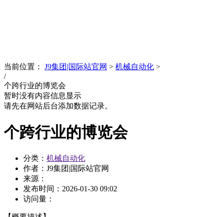
News
文化品牌
当前位置：
J9集团|国际站官网
>
机械自动化
>
/
个跨行业的博览会
暂时没有内容信息显示
请先在网站后台添加数据记录。
个跨行业的博览会
分类：
机械自动化
作者：J9集团|国际站官网
来源：
发布时间：
2026-01-30 09:02
访问量：
【概要描述】