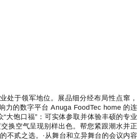
加工机械业处于领军地位。展品细分经布局性点窜，
平台 Anuga FoodTec home 的连
“大饱口福”：可实体参取并体验丰硕的专业
度交换空气呈现别样出色。帮您紧跟潮水并正
的不贰之选。·从舞台和立异舞台的会议内容