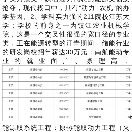
抢夺，现代糊口中，具有“动力+农机”的办
学基因。2、学科实力强的211院校江苏大
学：学校的前身之一为镇江农业机械学
院，这是一个交叉性很强的宽口径的专业
类，正在能源转型的汗青期间，储能行业
的研发岗校招年薪达30万元；南航能动专
业的就业面广、条理高，
能源取系统工程：原热能取动力工程（火