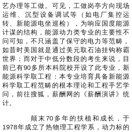
艺办理等工做。可见，工做岗亭方向现场
运维、沉型设备调试等（如电厂集控运
转、新能源电坐巡检），为响应国度能源
计谋的结构，能源动力类专业的主要性不
问可知，不只涵盖了保守的电力等范畴，
如昔时美国就是通过美元取石油挂钩称霸
世界；而对于中低分数段的考生来说，目
前已有90多所本科院校开设了此专业，新
能源科学取工程：本专业培育具备新能源
科学取工程范畴的根本理论和工程手艺学
问，前往搜狐，薪酬网的《薪酬演讲》统
计。
颠末70多年的扶植和成长，于
1978年成立了热物理工程学系，动力标的