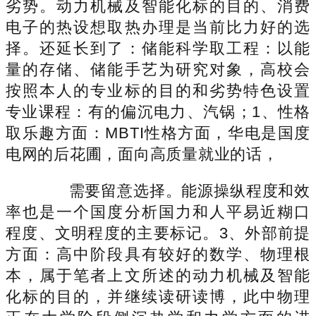
劣势。动力机械及智能化标的目的、消费
电子的热设想取热办理是当前比力好的选
择。还延长到了：储能科学取工程：以能
量的存储、储能手艺为研究对象，高校会
按照本人的专业标的目的和劣势特色设置
专业课程：有的偏沉电力、汽锅；1、性格
取乐趣方面：MBTI性格方面，华电是国度
电网的后花圃，面向高质量就业的话，
需要留意选择。能源操纵程度和效
率也是一个国度分析国力和人平易近糊口
程度、文明程度的主要标记。3、外部前提
方面：高中阶段具有较好的数学、物理根
本，属于笔者上文所述的动力机械及智能
化标的目的，并继续读研读博，此中物理