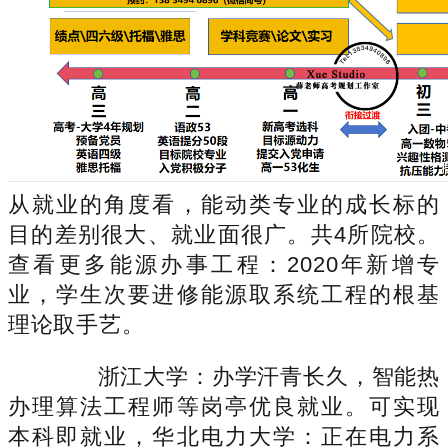
从就业的角度看，能动类专业的成长标的
目的差别很大、就业面很广。共4所院校。
查看更多能源办事工程：2020年新增专
业，学生次要进修能源取系统工程的根基
理论取手艺。
浙江大学：办学汗青长久，智能热
办理算法工程师等岗亭优良就业。可实现
本科即就业，华北电力大学：正在电力系