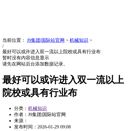
News
文化品牌
当前位置：
J9集团|国际站官网
>
机械知识
>
/
最好可以或许进入双一流以上院校或具有行业布
暂时没有内容信息显示
请先在网站后台添加数据记录。
最好可以或许进入双一流以上
院校或具有行业布
分类：
机械知识
作者：J9集团|国际站官网
来源：
发布时间：
2026-01-29 09:08