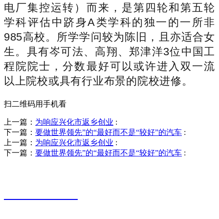
电厂集控运转）而来，是第四轮和第五轮
学科评估中跻身A类学科的独一的一所非
985高校。所学学问较为陈旧，且亦适合女
生。具有岑可法、高翔、郑津洋3位中国工
程院院士，分数最好可以或许进入双一流
以上院校或具有行业布景的院校进修。
扫二维码用手机看
上一篇：
为响应兴化市返乡创业
:
下一篇：
要做世界领先”的“最好而不是“较好”的汽车
:
上一篇：
为响应兴化市返乡创业
:
下一篇：
要做世界领先”的“最好而不是“较好”的汽车
:
销售热线
0523-87590811