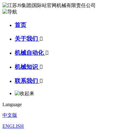
首页
关于我们

机械自动化

机械知识

联系我们

Language
中文版
ENGLISH