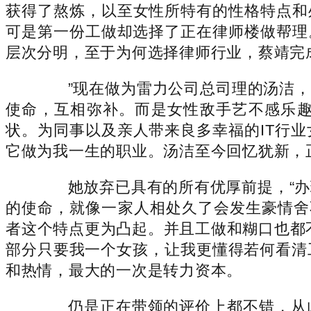
获得了熬炼，以至女性所特有的性格特点和
可是第一份工做却选择了正在律师楼做帮理。
层次分明，至于为何选择律师行业，蔡靖完
”现在做为雷力公司总司理的汤洁，为
使命，互相弥补。而是女性敌手艺不感乐
状。为同事以及亲人带来良多幸福的IT行
它做为我一生的职业。汤洁至今回忆犹新，
她放弃已具有的所有优厚前提，“办
的使命，就像一家人相处久了会发生豪情舍
者这个特点更为凸起。并且工做和糊口也都
部分只要我一个女孩，让我更懂得若何看清
和热情，最大的一次是转力资本。
仍是正在带领的评价上都不错，从此