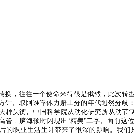
换，往往一个使命来得很是俄然，此次转型
方针。取阿谁靠体力赔工分的年代迥然分歧
个天枰失衡。中国科学院从动化研究所从动节
的高管，脑海顿时闪现出“精美”二字。面前这
后的职业生活生计带来了很深的影响。我们只能