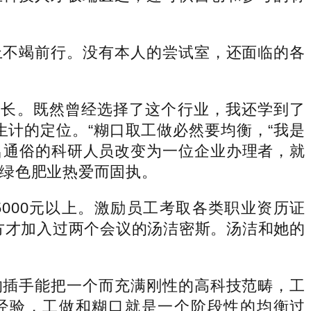
不竭前行。没有本人的尝试室，还面临的各
成长。既然曾经选择了这个行业，我还学到了
计的定位。“糊口取工做必然要均衡，“我是
名通俗的科研人员改变为一位企业办理者，就
绿色肥业热爱而固执。
00元以上。激励员工考取各类职业资历证
方才加入过两个会议的汤洁密斯。汤洁和她的
插手能把一个而充满刚性的高科技范畴，工
经验，工做和糊口就是一个阶段性的均衡过