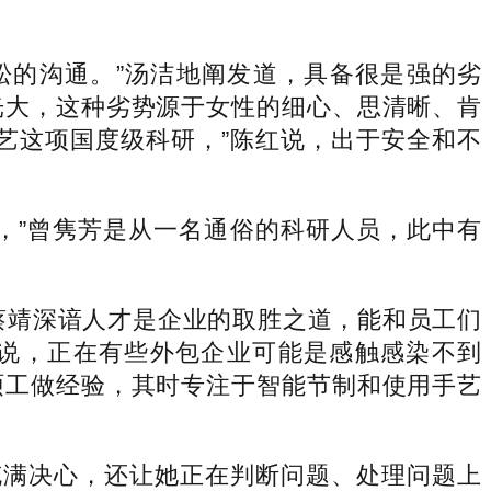
的沟通。”汤洁地阐发道，具备很是强的劣
光大，这种劣势源于女性的细心、思清晰、肯
艺这项国度级科研，”陈红说，出于安全和不
”曾隽芳是从一名通俗的科研人员，此中有
靖深谙人才是企业的取胜之道，能和员工们
来说，正在有些外包企业可能是感触感染不到
硕工做经验，其时专注于智能节制和使用手艺
充满决心，还让她正在判断问题、处理问题上