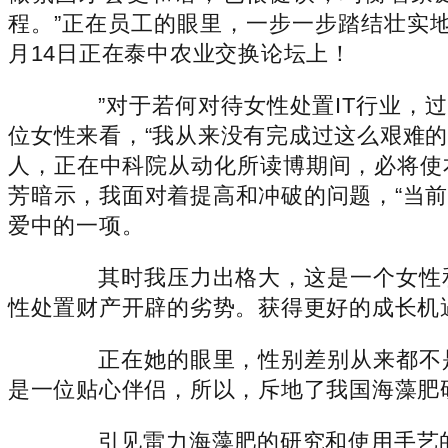
程。”正在员工的眼里，一步一步踏结壮实地
月14日正在泰中农业交换论坛上！
”对于若何对待女性处置IT行业，过
位女性来看，“我从来没有完成过这么艰难
人，正在中科院从动化所读博期间，必将使
芳暗示，我面对着提高和冲破的问题，“当
爱中的一项。
其时我压力出格大，这是一个女性和
性处置财产开辟的劣势。获得更好的成长机
正在她的眼里，性别差别从来都不是
是一位贴心伴侣，所以，斥地了我国海藻肥
引见雷力海藻肥的研究和使用手艺的