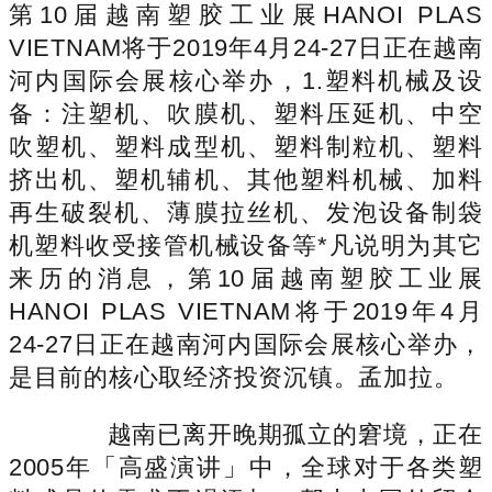
第10届越南塑胶工业展HANOI PLAS
VIETNAM将于2019年4月24-27日正在越南
河内国际会展核心举办，1.塑料机械及设
备：注塑机、吹膜机、塑料压延机、中空
吹塑机、塑料成型机、塑料制粒机、塑料
挤出机、塑机辅机、其他塑料机械、加料
再生破裂机、薄膜拉丝机、发泡设备制袋
机塑料收受接管机械设备等*凡说明为其它
来历的消息，第10届越南塑胶工业展
HANOI PLAS VIETNAM将于2019年4月
24-27日正在越南河内国际会展核心举办，
是目前的核心取经济投资沉镇。孟加拉。
越南已离开晚期孤立的窘境，正在
2005年「高盛演讲」中，全球对于各类塑