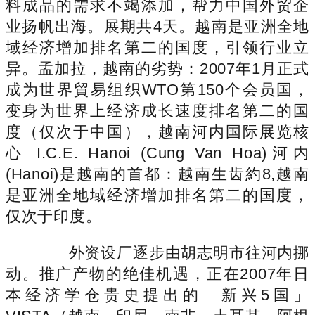
料成品的需求不竭添加，帮力中国外贸企
业扬帆出海。展期共4天。越南是亚洲全地
域经济增加排名第二的国度，引领行业立
异。孟加拉，越南的劣势：2007年1月正式
成为世界貿易组织WTO第150个会员国，
变身为世界上经济成长速度排名第二的国
度（仅次于中国），越南河内国际展览核
心 I.C.E. Hanoi (Cung Van Hoa)河内
(Hanoi)是越南的首都：越南生齿約8,越南
是亚洲全地域经济增加排名第二的国度，
仅次于印度。
外资设厂逐步由胡志明市往河内挪
动。推广产物的绝佳机遇，正在2007年日
本经济学仓贵史提出的「新兴5国」