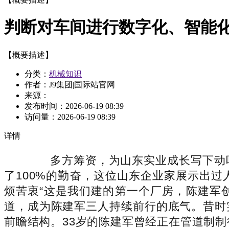
判断对车间进行数字化、智能
【概要描述】
分类：
机械知识
作者：J9集团|国际站官网
来源：
发布时间：
2026-06-19 08:39
访问量：
2026-06-19 08:39
详情
多方筹资，为山东实业成长写下动听
了100%的勤奋，这位山东企业家展示出
烦苦衷“这是我们建的第一个厂房，陈建军
道，成为陈建军三人持续前行的底气。昔时
前瞻结构。33岁的陈建军曾经正在管道制