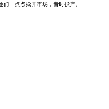
他们一点点撬开市场，昔时投产。