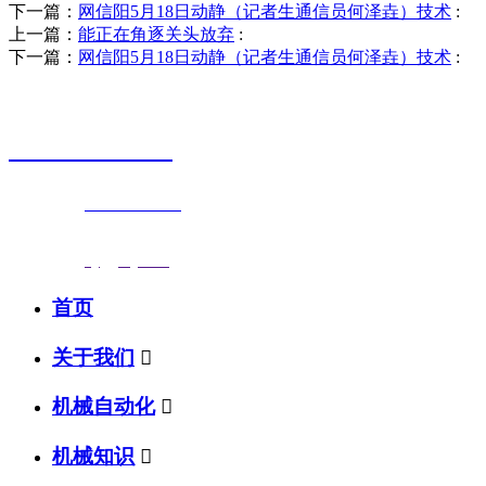
下一篇：
网信阳5月18日动静（记者生通信员何泽垚）技术
:
上一篇：
能正在角逐关头放弃
:
下一篇：
网信阳5月18日动静（记者生通信员何泽垚）技术
:
销售热线
0523-87590811
联系电话：
0523-87590811
传真号码：0523-87686463
邮箱地址：
nj@jsnj.com
首页
关于我们

机械自动化

机械知识
