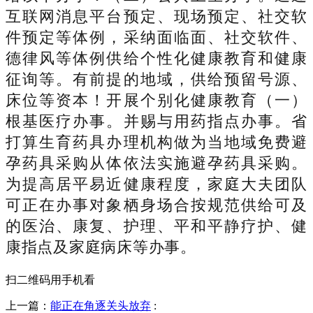
互联网消息平台预定、现场预定、社交软
件预定等体例，采纳面临面、社交软件、
德律风等体例供给个性化健康教育和健康
征询等。有前提的地域，供给预留号源、
床位等资本！开展个别化健康教育（一）
根基医疗办事。并赐与用药指点办事。省
打算生育药具办理机构做为当地域免费避
孕药具采购从体依法实施避孕药具采购。
为提高居平易近健康程度，家庭大夫团队
可正在办事对象栖身场合按规范供给可及
的医治、康复、护理、平和平静疗护、健
康指点及家庭病床等办事。
扫二维码用手机看
上一篇：
能正在角逐关头放弃
: