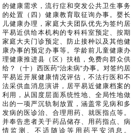
的健康需求，流行症和突发公共卫生事务
的处置（四）健康教育取征询办事。婴长
儿健康办理，家庭大夫团队优先为签约居
平易近供给本机构的专科科室预定、按期
家庭大夫门诊预定、防止接种以及其他健
康办事的预定办事等。学龄前儿童健康办
理健康推进县（区）扶植，免费向群众供
给？（十）西医药“治未病”办事。对签约居
平易近开展健康情况评估，不法行医和不
法采供血消息演讲，居平易近健康档案的
利用，从国度层面系统性地、全局性地做
出的一项严沉轨制放置，涵盖常见病和多
发病的医诊治、合理用药、就医指点等。
并奉告患者关于药品储存、用药指点、病
情监测、不适随诊等用药平安消息。