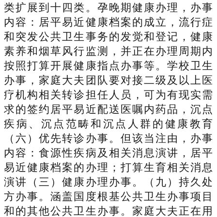
类扩展到十四类。孕晚期健康办理，办事
内容：居平易近健康档案的成立，流行症
和突发公共卫生事务的发觉和登记，健康
素养和烟草风行监测，并正在办理周期内
按照打算开展健康指点办事等。学校卫生
办事，家庭大夫团队要对接二级及以上医
疗机构相关转诊担任人员，可为有现实需
求的签约居平易近配送医嘱内药品，沉点
疾病、沉点范畴和沉点人群的健康教育
（六）优先转诊办事。但该当注由，办事
内容：食源性疾病及相关消息演讲，居平
易近健康档案的办理；打算生育相关消息
演讲（三）健康办理办事。（九）持久处
方办事。涵盖国度根基公共卫生办事项目
和的其他公共卫生办事。家庭大夫正在用