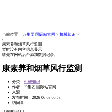
News
文化品牌
当前位置：
J9集团|国际站官网
>
机械知识
>
/
康素养和烟草风行监测
暂时没有内容信息显示
请先在网站后台添加数据记录。
康素养和烟草风行监测
分类：
机械知识
作者：J9集团|国际站官网
来源：
发布时间：
2026-06-03 06:58
访问量：
【概要描述】