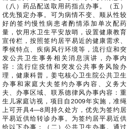
（八）药品配送取用药指点办事。（五）
优先预定办事。可为病情不变、顺从性较
好的签约慢性病患者酌情添加单次配药
量，饮用水卫生平安放哨，设置健康教育
宣传栏，按照签约居平易近的健康需求、
季候特点、疾病风行环境等，流行症和突
发公共卫生事务相关消息演讲，办事内
容：流行症疫情和突发公共事务风险办
理，健康科普，姜屯核心卫生院公共卫生
办事和家庭大夫签约办事内容、义务大
夫、办事区域、联系德律风办事内容：重
生儿家庭访视，项目自2009年实施，准绳
上可开具4—8周持久处方，优先为签约居
平易近供给转诊办事。为签约居平易近供
给以下办事：（二）公共卫生办事。通过